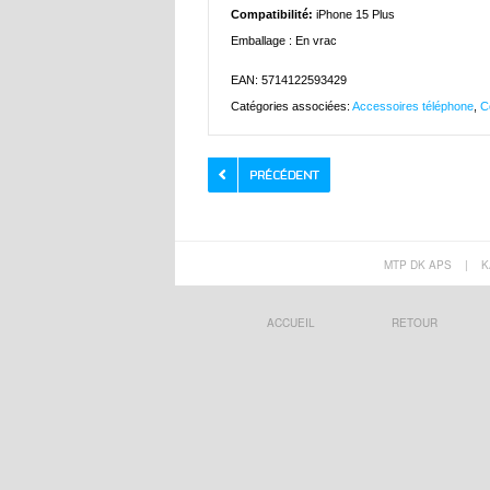
Compatibilité:
iPhone 15 Plus
Emballage : En vrac
EAN: 5714122593429
Catégories associées:
Accessoires téléphone
,
C
MTP DK APS
|
K
ACCUEIL
RETOUR