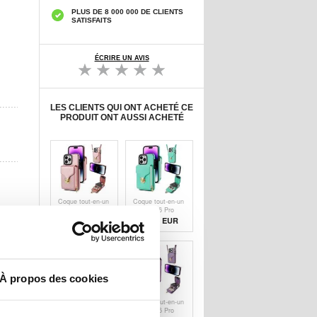
PLUS DE 8 000 000 DE CLIENTS
SATISFAITS
ÉCRIRE UN AVIS
LES CLIENTS QUI ONT ACHETÉ CE
PRODUIT ONT AUSSI ACHETÉ
Coque tout-en-un
Coque tout-en-un
iPhone 16 Pro
iPhone 16 Pro
Max avec
Max avec
12,70
EUR
10,20
EUR
portefeuille et
portefeuille et
dragonne - Or
dragonne -
rose
Menthe
À propos des cookies
Coque tout-en-un
Coque tout-en-un
iPhone 16 Pro
iPhone 16 Pro