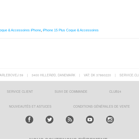
oque & Accessoires iPhone
,
iPhone 15 Plus Coque & Accessoires
ARLEBOVEJ 59
|
3400 HILLERØD, DANEMARK
|
VAT: DK 37860220
|
SERVICE.CL
SERVICE CLIENT
SUIVI DE COMMANDE
CLUB24
NOUVEAUTÉS ET ASTUCES
CONDITIONS GÉNÉRALES DE VENTE