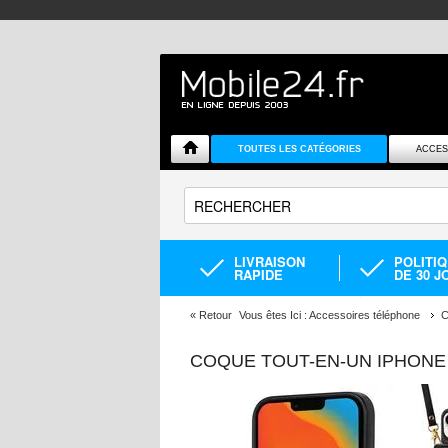
TOUTES LES CATÉGORIES
ACCES
LIVRAISON
POLITI
RAPIDE
DE 30 J
«
Retour
Vous êtes Ici :
Accessoires téléphone
C
COQUE TOUT-EN-UN IPHONE