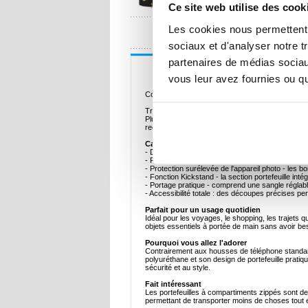
Ce site web utilise des cook
UNE QUESTION
Les cookies nous permettent d
sociaux et d'analyser notre t
partenaires de médias sociaux
Description
vous leur avez fournies ou qu'
Coque protectrice tout-en-un en TPU avec portef
Transportez votre téléphone, vos cartes et votre
Plus. Fabriqué en TPU durable recouvert de cuir po
recours à un portefeuille séparé. Parfait pour ceux
Caractéristiques principales
- Durable et protecteur - Le cadre en TPU avec r
- Portefeuille sécurisé à fermeture éclair - la bouc
- Protection surélevée de l'appareil photo - les b
- Fonction Kickstand - la section portefeuille int
- Portage pratique - comprend une sangle réglabl
- Accessibilité totale : des découpes précises pe
Parfait pour un usage quotidien
Idéal pour les voyages, le shopping, les trajets q
objets essentiels à portée de main sans avoir be
Pourquoi vous allez l'adorer
Contrairement aux housses de téléphone standard, c
polyuréthane et son design de portefeuille pratique
sécurité et au style.
Fait intéressant
Les portefeuilles à compartiments zippés sont de 
permettant de transporter moins de choses tout 