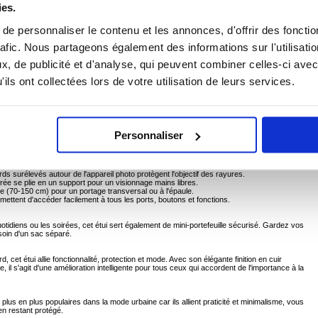
ies.
 ? CONTACTEZ-NOUS !
e personnaliser le contenu et les annonces, d'offrir des fonctio
CHAT EN DIRECT
rafic. Nous partageons également des informations sur l'utilisati
, de publicité et d'analyse, qui peuvent combiner celles-ci avec
ils ont collectées lors de votre utilisation de leurs services.
euille et dragonne pour iPhone 15 Plus
 argent dans un seul accessoire élégant grâce à cet étui portefeuille zippé pour iPhone 15
lyuréthane de première qualité, il offre une protection quotidienne tout en évitant d'avoir
 qui recherchent à la fois le style, la commodité et la sécurité.
Personnaliser
evêtement en polyuréthane protège contre les rayures, les chutes et les empreintes digitales
le matérielle et la fermeture éclair protègent les cartes, l'argent et les petits objets.
ords surélevés autour de l'appareil photo protègent l'objectif des rayures.
égrée se plie en un support pour un visionnage mains libres.
e (70-150 cm) pour un portage transversal ou à l'épaule.
rmettent d'accéder facilement à tous les ports, boutons et fonctions.
uotidiens ou les soirées, cet étui sert également de mini-portefeuille sécurisé. Gardez vos
soin d'un sac séparé.
et étui allie fonctionnalité, protection et mode. Avec son élégante finition en cuir
, il s'agit d'une amélioration intelligente pour tous ceux qui accordent de l'importance à la
plus en plus populaires dans la mode urbaine car ils allient praticité et minimalisme, vous
en restant protégé.