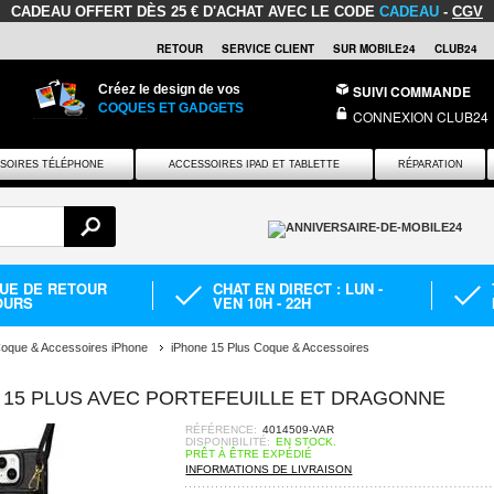
CADEAU OFFERT
DÈS 25 € D'ACHAT AVEC LE CODE
CADEAU
-
CGV
RETOUR
SERVICE CLIENT
SUR MOBILE24
CLUB24
Créez le design de vos
SUIVI COMMANDE
COQUES ET GADGETS
CONNEXION CLUB24
SOIRES TÉLÉPHONE
ACCESSOIRES IPAD ET TABLETTE
RÉPARATION
QUE DE RETOUR
CHAT EN DIRECT : LUN -
OURS
VEN 10H - 22H
oque & Accessoires iPhone
iPhone 15 Plus Coque & Accessoires
 15 PLUS AVEC PORTEFEUILLE ET DRAGONNE
RÉFÉRENCE:
4014509-VAR
DISPONIBILITÉ:
EN STOCK.
PRÊT À ÊTRE EXPÉDIÉ
INFORMATIONS DE LIVRAISON