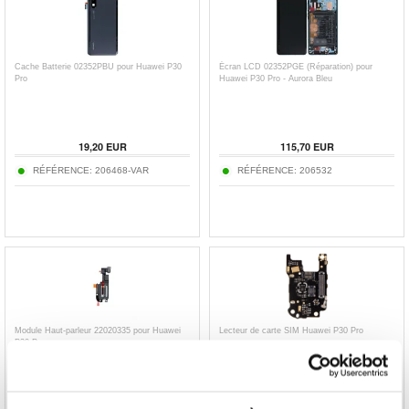
Cache Batterie 02352PBU pour Huawei P30
Écran LCD 02352PGE (Réparation) pour
Pro
Huawei P30 Pro - Aurora Bleu
19,20
EUR
115,70
EUR
RÉFÉRENCE:
206468-VAR
RÉFÉRENCE:
206532
Module Haut-parleur 22020335 pour Huawei
Lecteur de carte SIM Huawei P30 Pro
P30 Pro