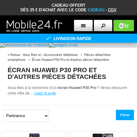
CADEAU OFFERT
DÈS 25 € D'ACHAT AVEC LE CODE
CADEAU
-
CGV
0
LIVRAISON RAPIDE
«
Retour
Vous êtes ici :
Accessoires téléphone
Pièces détachées
smartphone
Écran Huawei P30 Pro et d'autres pièces détachées
ÉCRAN HUAWEI P30 PRO ET
D'AUTRES PIÈCES DÉTACHÉES
Vous êtes à la recherche d’un
écran Huawei P30 Pro
? Venez découvrir
notre offre de
...
Lisez la suite
Filtrer