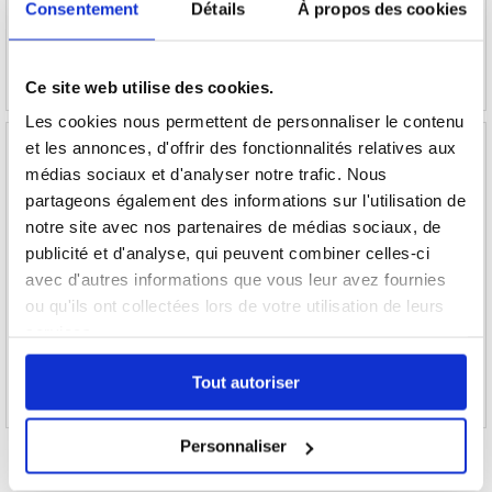
7,60
EUR
8,90
EUR
Consentement
Détails
À propos des cookies
RÉFÉRENCE:
206539
RÉFÉRENCE:
208586
Ce site web utilise des cookies.
Les cookies nous permettent de personnaliser le contenu
et les annonces, d'offrir des fonctionnalités relatives aux
médias sociaux et d'analyser notre trafic. Nous
partageons également des informations sur l'utilisation de
notre site avec nos partenaires de médias sociaux, de
Nappe du Connecteur de Charge 03025PAK
Vitre de l'Appareil Photo pour Huawei P30 Pro
pour Huawei P30 Pro
- Noir
publicité et d'analyse, qui peuvent combiner celles-ci
avec d'autres informations que vous leur avez fournies
ou qu'ils ont collectées lors de votre utilisation de leurs
7,60
EUR
6,30
EUR
services.
RÉFÉRENCE:
208484
RÉFÉRENCE:
206529
Tout autoriser
Personnaliser