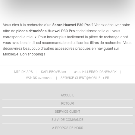
Vous êtes à la recherche d’un
écran Huawei P30 Pro
? Venez découvrir notre
offre de
pièces détachées Huawei P30 Pro
et choisissez celle qui vous
correspond le mieux. Pour trouver plus facilement la pièce de rechange dont
vous avez besoin, il est recommandable d’utiliser les filtres de recherche. Vous
découvrirez beaucoup d’autres accessoires pratiques en naviguant sur
Mobile24. Bon shopping !
MTP DK APS
|
KARLEBOVEJ 59
|
3400 HILLERØD, DANEMARK
|
VAT: DK 37860220
|
SERVICE.CLIENT@MOBILE24.FR
ACCUEIL
RETOUR
SERVICE CLIENT
SUIVI DE COMMANDE
A PROPOS DE NOUS