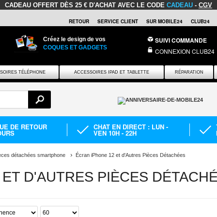
CADEAU OFFERT
DÈS 25 € D'ACHAT AVEC LE CODE
CADEAU
-
CGV
RETOUR
SERVICE CLIENT
SUR MOBILE24
CLUB24
Créez le design de vos
SUIVI COMMANDE
COQUES ET GADGETS
CONNEXION CLUB24
SOIRES TÉLÉPHONE
ACCESSOIRES IPAD ET TABLETTE
RÉPARATION
QUE DE RETOUR
CHAT EN DIRECT : LUN -
OURS
VEN 10H - 22H
èces détachées smartphone
Écran iPhone 12 et d'Autres Pièces Détachées
 ET D'AUTRES PIÈCES DÉTACH