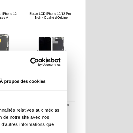
, iPhone 12
Écran LCD iPhone 12/12 Pro -
asse A
Noir - Qualité d'Origine
À propos des cookies
R
101,50
EUR
:
269595
RÉFÉRENCE:
208588
nnalités relatives aux médias
on de notre site avec nos
 d'autres informations que