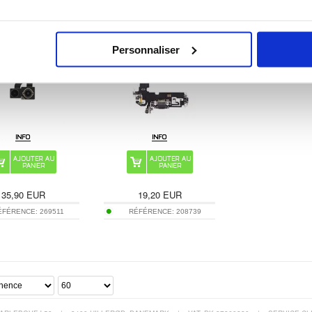
ne 12 - Dual 12 MP
Charge pour iPhone 12/12 Pro -
Noir
Personnaliser
35,90
EUR
19,20
EUR
ÉFÉRENCE:
269511
RÉFÉRENCE:
208739