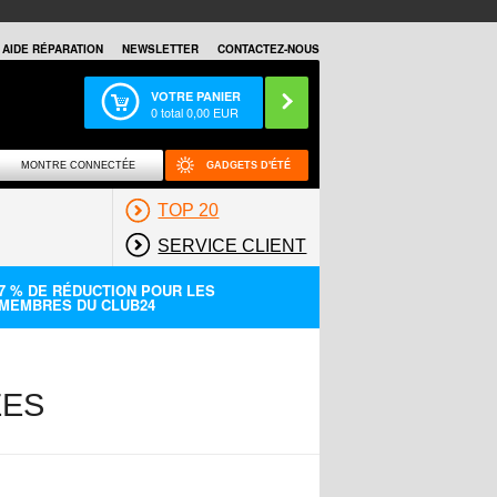
AIDE RÉPARATION
NEWSLETTER
CONTACTEZ-NOUS
VOTRE PANIER
0
total
0,00
EUR
MONTRE CONNECTÉE
GADGETS D'ÉTÉ
TOP 20
SERVICE CLIENT
7 % DE RÉDUCTION POUR LES
MEMBRES DU CLUB24
ÉES