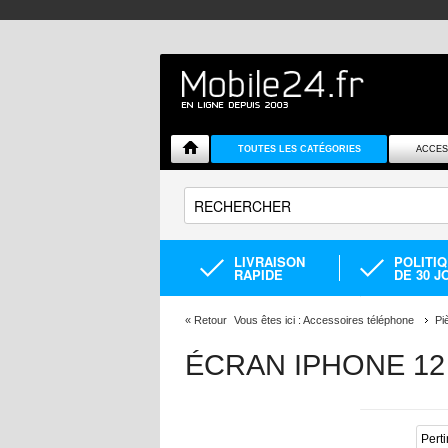
TOUTES LES CATÉGORIES
ACCES
LIVRAISON
POLITI
RAPIDE
DE 30 J
«
Retour
Vous êtes ici :
Accessoires téléphone
Pi
ÉCRAN IPHONE 12