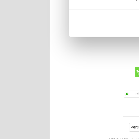
iPho
R