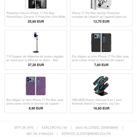
Protection d'écran iPhone 17 Pro Max
iPhone 17 Pro Max Northjo Protection
PanzerGlass Ceramic II Protection Ultra-Wide
complète de l'objectif de l'appareil photo en
Fit EasyAligner - 9H - Bord noir
métal mat et verre trempé - Argent
25,60 EUR
12,70 EUR
T10 Support de téléphone de bureau réglable
Étui élégant et rétro iPhone 17 Pro Max avec
en métal pour la diffusion en direct - Noir
porte-cartes rotatif et fonction de support
37,20 EUR
7,60
EUR
Étui élégant et rétro iPhone 17 Pro Max avec
HBS-2859 Station d'accueil 4-en-1 pour
porte-cartes rotatif et fonction de support -
Nintendo Switch 2 manettes Joy-Con
Violet
8,90
EUR
16,60
EUR
MTP DK APS
|
KARLEBOVEJ 59
|
3400 HILLERØD, DANEMARK
|
VAT: DK 37860220
|
SERVICE.CLIENT@MOBILE24.FR