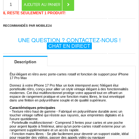
IL RESTE SEULEMENT 1 PRODUIT!
RECOMMANDÉS PAR MOBILE24
UNE QUESTION ? CONTACTEZ-NOUS !
CHAT EN DIRECT
Description
Étui élégant et rétro avec porte-cartes rotatif et fonction de support pour iPhone
17 Pro Max
Donnez à votre iPhone 17 Pro Max un look intemporel avec l'élégant étui
portefeuille rétro, conçu pour allier un style vintage élégant à des fonctionnalités
modernes. Cet étui multifonctionnel protège votre appareil tout en offrant un
espace de rangement pratique et une fonction mains libres, le tout enveloppé
dans une finition en polyuréthane souple et de qualité supérieure.
Caractéristiques principales
- Texture rétro haut de gamme - Fabriqué en polyuréthane durable avec un
toucher vintage raffiné qui résiste aux rayures, aux empreintes digitales et à
l'usure quotidienne.
- Portefeuille multifonctionnel - Comprend 3 fentes pour cartes et une poche
pour argent liquide à l'intérieur, ainsi qu'un porte-cartes rotatif externe pour un
rangement supplémentaire et un accès rapide.
- Fonction mains libres - Se plie facilement pour devenir un support stable, idéal
pour regarder des vidéos, passer des appels vidéo ou naviguer