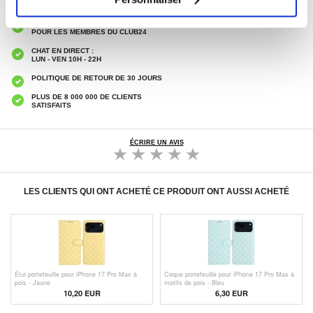
LIVRAISON RAPIDE
7 % DE RÉDUCTION
POUR LES MEMBRES DU CLUB24
CHAT EN DIRECT :
LUN - VEN 10H - 22H
POLITIQUE DE RETOUR DE 30 JOURS
PLUS DE 8 000 000 DE CLIENTS
SATISFAITS
ÉCRIRE UN AVIS
LES CLIENTS QUI ONT ACHETÉ CE PRODUIT ONT AUSSI ACHETÉ
Étui portefeuille pour iPhone 17 Pro Max à
Coque portefeuille pour iPhone 17 Pro Max à
pois - Jaune
motifs de pois - Bleu
10,20
EUR
6,30
EUR