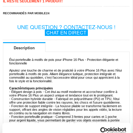
IL RESTE SEULEMENT 1 PRODUIT!
RECOMMANDÉS PAR MOBILE24
UNE QUESTION ? CONTACTEZ-NOUS !
CHAT EN DIRECT
Description
Étui portefeuille à motifs de pois pour iPhone 16 Plus - Protection élégante et
fonctionnelle
Ajoutez une touche de charme et de praticité à votre iPhone 16 Plus avec l'étui
portefeuille à motifs de pois. Alliant élégance ludique, protection intégrale et
commodité au quotidien, c'est l'accessoire idéal pour ceux qui apprécient à la
fois le style et la fonctionnalité.
Caractéristiques principales
- Élégant design à pois - Cet étui au motif moderne et accrocheur confère à
votre iPhone 16 Plus un aspect unique et tendance tout en le protégeant.
- Construction hybride durable - Fabriqué en polyuréthane (PU) et TPU, l'étui
offre une protection fiable contre les rayures, les chocs et l'usure quotidienne.
- Fonction de support intégrée - La housse pliable se transforme facilement en
support, offrant des angles de vision réglables pour les appels vidéo, la lecture
en continu ou la navigation en mains libres.
- Fonction portefeuille pratique - Comprend 3 fentes pour cartes et 1 poche
pour argent liquide, vous permettant de garder vos objets essentiels à portée
de main sans avoir à transporter un portefeuille supplémentaire.
- Fermeture magnétique sécurisée - Permet de ranger votre téléphone et vos
objets de valeur en toute sécurité, tout en offrant un accès rapide et facile en