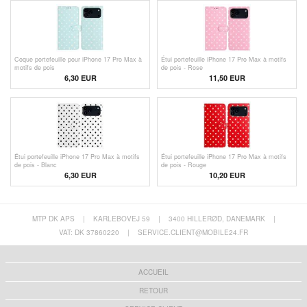
Coque portefeuille pour iPhone 17 Pro Max à
Étui portefeuille iPhone 17 Pro Max à motifs
motifs de pois
de pois - Rose
6,30
EUR
11,50 EUR
Étui portefeuille iPhone 17 Pro Max à motifs
Étui portefeuille iPhone 17 Pro Max à motifs
de pois - Blanc
de pois - Rouge
6,30
EUR
10,20
EUR
MTP DK APS
|
KARLEBOVEJ 59
|
3400 HILLERØD, DANEMARK
|
VAT: DK 37860220
|
SERVICE.CLIENT@MOBILE24.FR
ACCUEIL
RETOUR