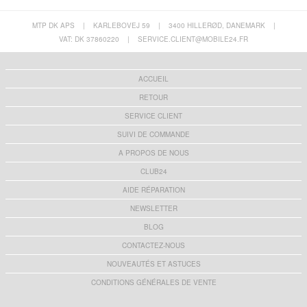
MTP DK APS
|
KARLEBOVEJ 59
|
3400 HILLERØD, DANEMARK
|
VAT: DK 37860220
|
SERVICE.CLIENT@MOBILE24.FR
ACCUEIL
RETOUR
SERVICE CLIENT
SUIVI DE COMMANDE
A PROPOS DE NOUS
CLUB24
AIDE RÉPARATION
NEWSLETTER
BLOG
CONTACTEZ-NOUS
NOUVEAUTÉS ET ASTUCES
CONDITIONS GÉNÉRALES DE VENTE