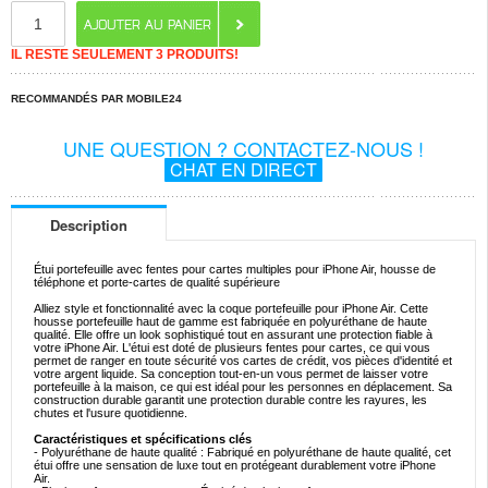
IL RESTE SEULEMENT 3 PRODUITS!
RECOMMANDÉS PAR MOBILE24
UNE QUESTION ? CONTACTEZ-NOUS !
CHAT EN DIRECT
Description
Étui portefeuille avec fentes pour cartes multiples pour iPhone Air, housse de
téléphone et porte-cartes de qualité supérieure
Alliez style et fonctionnalité avec la coque portefeuille pour iPhone Air. Cette
housse portefeuille haut de gamme est fabriquée en polyuréthane de haute
qualité. Elle offre un look sophistiqué tout en assurant une protection fiable à
votre iPhone Air. L'étui est doté de plusieurs fentes pour cartes, ce qui vous
permet de ranger en toute sécurité vos cartes de crédit, vos pièces d'identité et
votre argent liquide. Sa conception tout-en-un vous permet de laisser votre
portefeuille à la maison, ce qui est idéal pour les personnes en déplacement. Sa
construction durable garantit une protection durable contre les rayures, les
chutes et l'usure quotidienne.
Caractéristiques et spécifications clés
- Polyuréthane de haute qualité : Fabriqué en polyuréthane de haute qualité, cet
étui offre une sensation de luxe tout en protégeant durablement votre iPhone
Air.