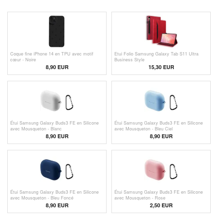
Coque fine iPhone 14 en TPU avec motif
Etui Folio Samsung Galaxy Tab S11 Ultra
cœur - Noire
Business Style
8,90 EUR
15,30
EUR
Étui Samsung Galaxy Buds3 FE en Silicone
Étui Samsung Galaxy Buds3 FE en Silicone
avec Mousqueton - Blanc
avec Mousqueton - Bleu Ciel
8,90 EUR
8,90 EUR
Étui Samsung Galaxy Buds3 FE en Silicone
Étui Samsung Galaxy Buds3 FE en Silicone
avec Mousqueton - Bleu Foncé
avec Mousqueton - Rose
8,90 EUR
2,50
EUR