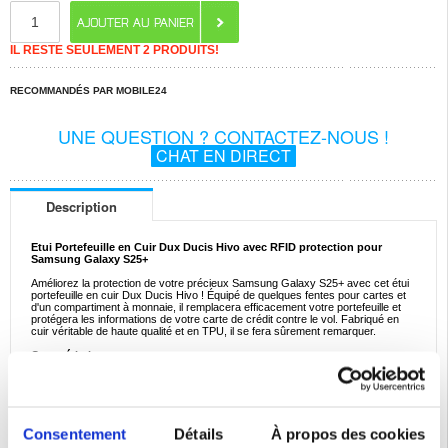
IL RESTE SEULEMENT 2 PRODUITS!
RECOMMANDÉS PAR MOBILE24
UNE QUESTION ? CONTACTEZ-NOUS !
CHAT EN DIRECT
Description
Etui Portefeuille en Cuir Dux Ducis Hivo avec RFID protection pour
Samsung Galaxy S25+
Améliorez la protection de votre précieux Samsung Galaxy S25+ avec cet étui
portefeuille en cuir Dux Ducis Hivo ! Équipé de quelques fentes pour cartes et
d'un compartiment à monnaie, il remplacera efficacement votre portefeuille et
protégera les informations de votre carte de crédit contre le vol. Fabriqué en
cuir véritable de haute qualité et en TPU, il se fera sûrement remarquer.
Caractéristiques :
- Élégant étui portefeuille en cuir Dux Ducis Hivo pour Samsung Galaxy S25+
- Protection quotidienne essentielle contre la saleté, les dommages et les
rayures
- Équipé d'un compartiment à monnaie et de fentes pour cartes avec protection
RFID
- Regardez des médias en mains libres sur votre Samsung Galaxy S25+
Consentement
Détails
À propos des cookies
- La fermeture magnétique empêche les ouvertures accidentelles du boîtier