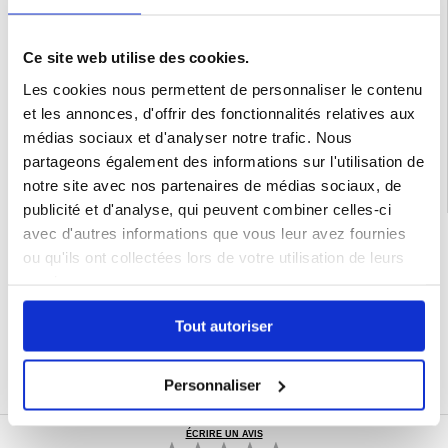
- Dux Ducis Hivo est fait de cuir véritable et de TPU
Compatibilité:
Samsung Galaxy S25+
Emballage:
Euroblister
Ce site web utilise des cookies.
Les cookies nous permettent de personnaliser le contenu
EAN: 6971824161373
et les annonces, d'offrir des fonctionnalités relatives aux
Catégories associées:
Accessoires téléphone
,
Coque & Accessoires Samsung
,
Samsung Galaxy S25+ Coque & Accessoires
médias sociaux et d'analyser notre trafic. Nous
partageons également des informations sur l'utilisation de
notre site avec nos partenaires de médias sociaux, de
publicité et d'analyse, qui peuvent combiner celles-ci
avec d'autres informations que vous leur avez fournies
LIVRAISON RAPIDE
ou qu'ils ont collectées lors de votre utilisation de leurs
7 % DE RÉDUCTION
POUR LES MEMBRES DU CLUB24
services.
CHAT EN DIRECT :
LUN - VEN 10H - 22H
Tout autoriser
POLITIQUE DE RETOUR DE 30 JOURS
PLUS DE 8 000 000 DE CLIENTS
SATISFAITS
Personnaliser
ÉCRIRE UN AVIS