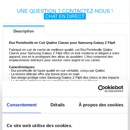
UNE QUESTION ? CONTACTEZ-NOUS !
CHAT EN DIRECT
Description
Etui Portefeuille en Cuir Qialino Classic pour Samsung Galaxy Z Flip5
Fabriqué en cuir de vache de meilleure qualité, cet Etui Portefeuille Qialino
Classic pour Samsung Galaxy Z Flip5 offre un look moderne et élégant à votre
appareil, tout en le protègeant des aléas du quotidien. L'étui comprend des
emplacements intérieurs pour stocker votre argent et vos cartes.
Caractéristiques:
- Etui portefeuille de haute qualité en cuir véritable, conçu par Qialino
- La texture délicate offre une bonne prise en main
- Son design protège votre Samsung Galaxy Z Flip5 des chocs et des impacts
- La doublure intérieure douce empêche les rayures sur l'écran
- Les bords relevés de 2mm protègent votre appareil photo
- Gardez votre carte d'identité, vos cartes de crédit et votre argent en toute
sécurité dans les emplacements intérieurs intégrés
- Ajourage pour le haut-parleur vous permet de répondre aux appels avec étui
fermé
- Matériaux: Cuir de vache véritable avec coque intégrée en TPU
Consentement
Détails
À propos des cookies
Protègez votre Samsung Galaxy Z Flip5 avec l'étui portefeuille classique de
Qialino. Grâce à cet étui élégant, vous aurez toujours toutes vos cartes et
l'argent à portée de main.
Ce produit est compatible avec:
Samsung Galaxy Z Flip5
Ce site web utilise des cookies.
Emballage:
Euroblister