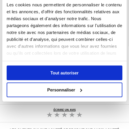
Les cookies nous permettent de personnaliser le contenu
EAN: 5714122616234
et les annonces, d'offrir des fonctionnalités relatives aux
Catégories associées:
Accessoires téléphone
,
Coque & Accessoires Samsung
,
médias sociaux et d'analyser notre trafic. Nous
Samsung Galaxy Z Flip5 Coque & Accessoires
partageons également des informations sur l'utilisation de
notre site avec nos partenaires de médias sociaux, de
publicité et d'analyse, qui peuvent combiner celles-ci
avec d'autres informations que vous leur avez fournies
ou qu'ils ont collectées lors de votre utilisation de leurs
LIVRAISON RAPIDE
services.
7 % DE RÉDUCTION
POUR LES MEMBRES DU CLUB24
Tout autoriser
CHAT EN DIRECT :
LUN - VEN 10H - 22H
POLITIQUE DE RETOUR DE 30 JOURS
Personnaliser
PLUS DE 8 000 000 DE CLIENTS
SATISFAITS
ÉCRIRE UN AVIS