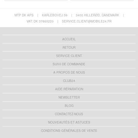
MTP DK APS
|
KARLEBOVEJ 59
|
3400 HILLERØD, DANEMARK
|
VAT: DK 37860220
|
SERVICE.CLIENT@MOBILE24.FR
ACCUEIL
RETOUR
SERVICE CLIENT
SUIVI DE COMMANDE
A PROPOS DE NOUS
CLUB24
AIDE RÉPARATION
NEWSLETTER
BLOG
CONTACTEZ-NOUS
NOUVEAUTÉS ET ASTUCES
CONDITIONS GÉNÉRALES DE VENTE