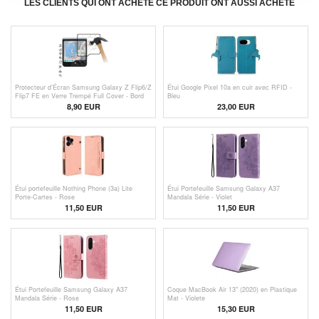
LES CLIENTS QUI ONT ACHETÉ CE PRODUIT ONT AUSSI ACHETÉ
Protecteur d’Écran Samsung Galaxy Z Flip6/Z
Étui Google Pixel 10a en cuir avec RFID -
Flip7 FE en Verre Trempé Full Cover - Bord
Bleu
Noir
8,90 EUR
23,00 EUR
Étui portefeuille Nothing Phone (3a) Lite
Étui Portefeuille Samsung Galaxy A37
Porte-Cartes - Rose
Mandala Série - Violet
11,50
EUR
11,50 EUR
Étui Portefeuille Samsung Galaxy A37
Coque MacBook Air 13" (2020) en Plastique
Mandala Série - Rose
Mat - Violete
11,50 EUR
15,30 EUR