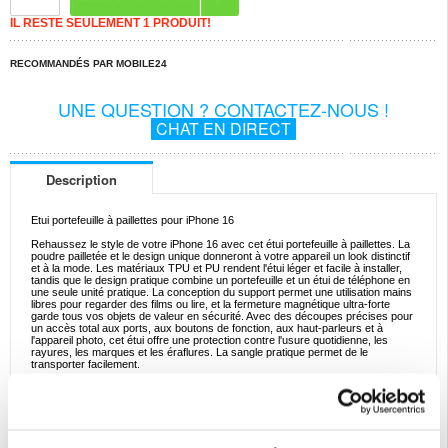
IL RESTE SEULEMENT 1 PRODUIT!
RECOMMANDÉS PAR MOBILE24
UNE QUESTION ? CONTACTEZ-NOUS !
CHAT EN DIRECT
Description
Etui portefeuille à paillettes pour iPhone 16
Rehaussez le style de votre iPhone 16 avec cet étui portefeuille à paillettes. La
poudre pailletée et le design unique donneront à votre appareil un look distinctif
et à la mode. Les matériaux TPU et PU rendent l'étui léger et facile à installer,
tandis que le design pratique combine un portefeuille et un étui de téléphone en
une seule unité pratique. La conception du support permet une utilisation mains
libres pour regarder des films ou lire, et la fermeture magnétique ultra-forte
garde tous vos objets de valeur en sécurité. Avec des découpes précises pour
un accès total aux ports, aux boutons de fonction, aux haut-parleurs et à
l'appareil photo, cet étui offre une protection contre l'usure quotidienne, les
rayures, les marques et les éraflures. La sangle pratique permet de le
transporter facilement.
Spécifications:
- Compatible avec le iPhone 16
- Poudre pailletée et design unique
- Matériaux TPU et polyuréthane
- Design pratique combinant portefeuille et étui de téléphone