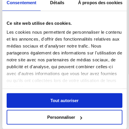
- Conception de support pour une utilisation mains libres
Consentement
Détails
À propos des cookies
- Fermeture magnétique ultra résistante
- Découpes précises pour un accès total aux ports et aux boutons de fonction
- Protection contre l'usure, les rayures, les marques et les éraflures
- Courroie pratique pour un transport aisé
Compatibilité:
iPhone 16
Ce site web utilise des cookies.
Emballage : En vrac
Les cookies nous permettent de personnaliser le contenu
EAN: 5714122514639
et les annonces, d'offrir des fonctionnalités relatives aux
Catégories associées:
Accessoires téléphone
,
Coque & Accessoires iPhone
,
médias sociaux et d'analyser notre trafic. Nous
iPhone 16 Coque & Accessoires
partageons également des informations sur l'utilisation de
notre site avec nos partenaires de médias sociaux, de
publicité et d'analyse, qui peuvent combiner celles-ci
avec d'autres informations que vous leur avez fournies
ou qu'ils ont collectées lors de votre utilisation de leurs
LIVRAISON RAPIDE
services.
7 % DE RÉDUCTION
POUR LES MEMBRES DU CLUB24
Tout autoriser
CHAT EN DIRECT :
LUN - VEN 10H - 22H
POLITIQUE DE RETOUR DE 30 JOURS
Personnaliser
PLUS DE 8 000 000 DE CLIENTS
SATISFAITS