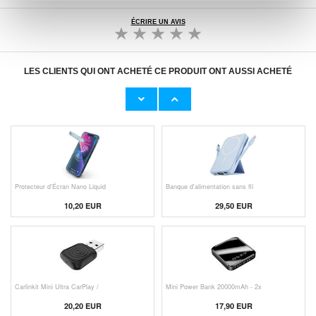
ÉCRIRE UN AVIS
LES CLIENTS QUI ONT ACHETÉ CE PRODUIT ONT AUSSI ACHETÉ
Adaptateur Secteur d'Origine U
Câble Apple Lightning d'Origin
23,00 EUR
11,50 EUR
Protecteur d'Écran Nano Liquid
Banque d'alimentation sans fil
10,20 EUR
29,50 EUR
Carlinkit Mini Ultra CarPlay /
Mini Power Bank 20000mAh - 2x
20,20 EUR
17,90 EUR