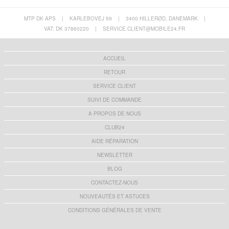
MTP DK APS
|
KARLEBOVEJ 59
|
3400 HILLERØD, DANEMARK
|
VAT: DK 37860220
|
SERVICE.CLIENT@MOBILE24.FR
ACCUEIL
RETOUR
SERVICE CLIENT
SUIVI DE COMMANDE
A PROPOS DE NOUS
CLUB24
AIDE RÉPARATION
NEWSLETTER
BLOG
CONTACTEZ-NOUS
NOUVEAUTÉS ET ASTUCES
CONDITIONS GÉNÉRALES DE VENTE