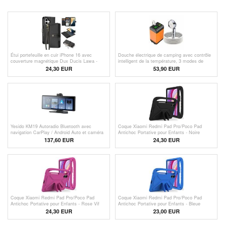
Étui portefeuille en cuir iPhone 16 avec
Douche électrique de camping avec contrôle
couverture magnétique Dux Ducis Lawa -
intelligent de la température, 3 modes de
Noir
pulvérisation - 7800mAh
24,30 EUR
53,90 EUR
Yesido KM19 Autoradio Bluetooth avec
Coque Xiaomi Redmi Pad Pro/Poco Pad
navigation CarPlay / Android Auto et caméra
Antichoc Portative pour Enfants - Noire
arrière - 10.2"
137,60
EUR
24,30 EUR
Coque Xiaomi Redmi Pad Pro/Poco Pad
Coque Xiaomi Redmi Pad Pro/Poco Pad
Antichoc Portative pour Enfants - Rose Vif
Antichoc Portative pour Enfants - Bleue
24,30 EUR
23,00 EUR