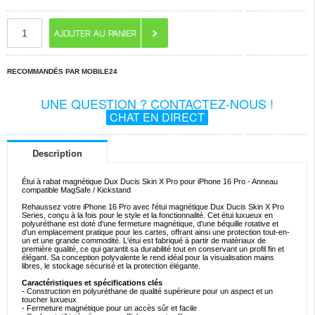
RECOMMANDÉS PAR MOBILE24
UNE QUESTION ? CONTACTEZ-NOUS !
CHAT EN DIRECT
Description
Étui à rabat magnétique Dux Ducis Skin X Pro pour iPhone 16 Pro - Anneau
compatible MagSafe / Kickstand
Rehaussez votre iPhone 16 Pro avec l'étui magnétique Dux Ducis Skin X Pro
Series, conçu à la fois pour le style et la fonctionnalité. Cet étui luxueux en
polyuréthane est doté d'une fermeture magnétique, d'une béquille rotative et
d'un emplacement pratique pour les cartes, offrant ainsi une protection tout-en-
un et une grande commodité. L'étui est fabriqué à partir de matériaux de
première qualité, ce qui garantit sa durabilité tout en conservant un profil fin et
élégant. Sa conception polyvalente le rend idéal pour la visualisation mains
libres, le stockage sécurisé et la protection élégante.
Caractéristiques et spécifications clés
- Construction en polyuréthane de qualité supérieure pour un aspect et un
toucher luxueux
- Fermeture magnétique pour un accès sûr et facile