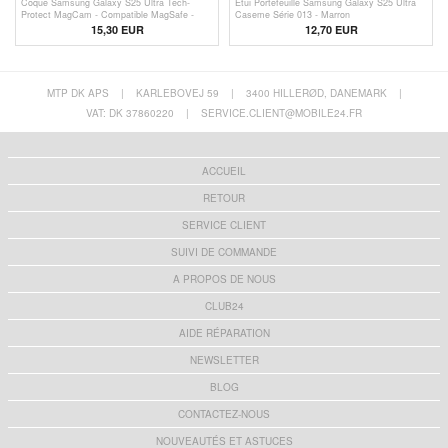
Coque Samsung Galaxy S25 Ultra Tech-
Étui Portefeuille Samsung Galaxy S25 Ultra
Protect MagCam - Compatible MagSafe -
Caseme Série 013 - Marron
Noir mat
15,30 EUR
12,70 EUR
MTP DK APS
|
KARLEBOVEJ 59
|
3400 HILLERØD, DANEMARK
|
VAT: DK 37860220
|
SERVICE.CLIENT@MOBILE24.FR
ACCUEIL
RETOUR
SERVICE CLIENT
SUIVI DE COMMANDE
A PROPOS DE NOUS
CLUB24
AIDE RÉPARATION
NEWSLETTER
BLOG
CONTACTEZ-NOUS
NOUVEAUTÉS ET ASTUCES