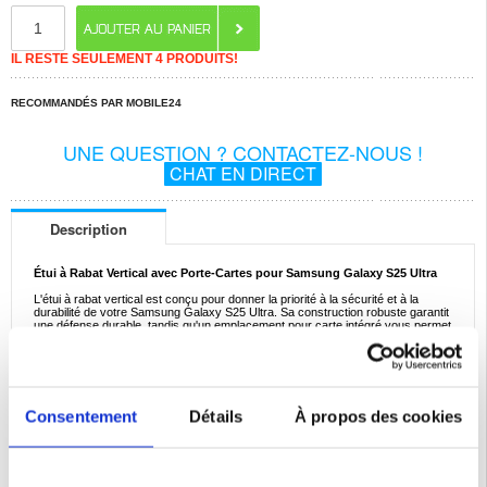
IL RESTE SEULEMENT 4 PRODUITS!
RECOMMANDÉS PAR MOBILE24
UNE QUESTION ? CONTACTEZ-NOUS !
CHAT EN DIRECT
Description
Étui à Rabat Vertical avec Porte-Cartes pour Samsung Galaxy S25 Ultra
L'étui à rabat vertical est conçu pour donner la priorité à la sécurité et à la
durabilité de votre Samsung Galaxy S25 Ultra. Sa construction robuste garantit
une défense durable, tandis qu'un emplacement pour carte intégré vous permet
de transporter facilement votre carte préférée à côté de votre Samsung Galaxy
S25 Ultra, où que vous alliez.
Caractéristiques :
- Élégant étui à rabat vertical spécialement conçu pour Samsung Galaxy S25
Ultra
Consentement
Détails
À propos des cookies
- Protection complète contre l'usure quotidienne, les rayures et les chocs
- Poche pour carte intégrée pratique pour un accès rapide à votre carte
préférée
- Fermeture magnétique pour une sécurité accrue et une étanchéité sécurisée
- Cet étui à rabat vertical de qualité pour Samsung Galaxy S25 Ultra est
composé de polyuréthane et de TPU