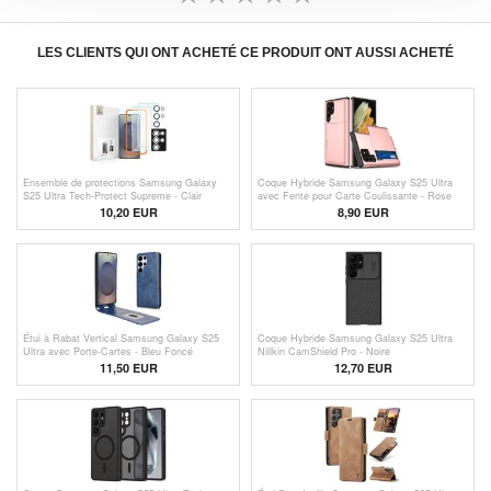
LES CLIENTS QUI ONT ACHETÉ CE PRODUIT ONT AUSSI ACHETÉ
Ensemble de protections Samsung Galaxy
Coque Hybride Samsung Galaxy S25 Ultra
S25 Ultra Tech-Protect Supreme - Clair
avec Fente pour Carte Coulissante - Rose
Doré
10,20 EUR
8,90 EUR
Étui à Rabat Vertical Samsung Galaxy S25
Coque Hybride Samsung Galaxy S25 Ultra
Ultra avec Porte-Cartes - Bleu Foncé
Nillkin CamShield Pro - Noire
11,50 EUR
12,70 EUR