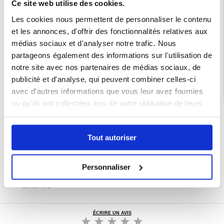
Ce site web utilise des cookies.
Compatibilité:
Samsung Galaxy S25 Ultra
Les cookies nous permettent de personnaliser le contenu
Emballage:
Bulk
et les annonces, d'offrir des fonctionnalités relatives aux
EAN: 5714122524140
médias sociaux et d'analyser notre trafic. Nous
Catégories associées:
Accessoires téléphone
,
Coque & Accessoires Samsung
,
partageons également des informations sur l'utilisation de
Samsung Galaxy S25 Ultra Coque & Accessoires
notre site avec nos partenaires de médias sociaux, de
publicité et d'analyse, qui peuvent combiner celles-ci
avec d'autres informations que vous leur avez fournies
ou qu'ils ont collectées lors de votre utilisation de leurs
services.
LIVRAISON RAPIDE
7 % DE RÉDUCTION
POUR LES MEMBRES DU CLUB24
Tout autoriser
CHAT EN DIRECT :
LUN - VEN 10H - 22H
Personnaliser
POLITIQUE DE RETOUR DE 30 JOURS
PLUS DE 8 000 000 DE CLIENTS
SATISFAITS
ÉCRIRE UN AVIS