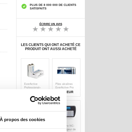
PLUS DE 8 000 000 DE CLIENTS
SATISFAITS
ÉCRIRE UN AVIS
LES CLIENTS QUI ONT ACHETÉ CE
PRODUIT ONT AUSSI ACHETÉ
EverActive
Piles alcalines
Professional+
EverActive Pro
Lithium USB-C
LR6/AA - 10
16,60 EUR
7,60 EUR
Batterie
pièces
rechargeable 9V -
550mAh
À propos des cookies
EverActive NC-
EverActive NC-
109 Chargeur de
800 Chargeur de