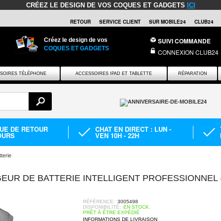
CRÉEZ LE DESIGN DE VOS COQUES ET GADGETS
ICI
RETOUR
SERVICE CLIENT
SUR MOBILE24
CLUB24
Créez le design de vos
SUIVI COMMANDE
COQUES ET GADGETS
CONNEXION CLUB24
SOIRES TÉLÉPHONE
ACCESSOIRES IPAD ET TABLETTE
RÉPARATION
QUE DE RETOUR
CHAT EN DIRECT : LUN -
OURS
VEN 10H - 22H
terie
EUR DE BATTERIE INTELLIGENT PROFESSIONNEL 
RÉFÉRENCE:
3005498
DISPONIBILITÉ:
EN STOCK.
PRÊT À ÊTRE EXPÉDIÉ
INFORMATIONS DE LIVRAISON