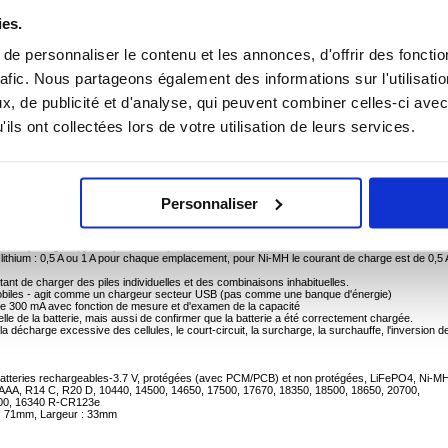
ies.
ligent professionnel - 4x AAA, AA, C, D, 10440, 14500, 14650, 17500, 17670, 18350,
e personnaliser le contenu et les annonces, d'offrir des fonctio
500, 26650, 32650, 33600, 16340 R-CR123e
rafic. Nous partageons également des informations sur l'utilisati
ssionnelle en matière de chargeurs polyvalents prenant en charge simultanément les batterie
spose de programmes de charge très précis, parfaitement adaptés à chaque type de batterie.
, de publicité et d'analyse, qui peuvent combiner celles-ci avec
é maximale - Le chargeur est extrêmement convivial et facile à utiliser. Un compromis
mporte que deux touches de fonction de base et deux modes de fonctionnement. Grâce à ces
ils ont collectées lors de votre utilisation de leurs services.
est pratiquement identique et même plus puissant que les autres chargeurs qui disposent de
ge (charge), décharge avec rafraîchissement (décharge).
chargée, puis automatiquement rechargée à fond - le chargeur mémorise indépendamment les
.
Personnaliser
ques courantes - également des cellules industrielles plates TOP
 Le chargeur peut réanimer presque n'importe quelle batterie.
ISE, contrôlé par microprocesseur pour Li-ion/Li-FePO4 et CC avec dV/PVD pour Ni-MH
et non protégées, y compris Flat Top
u lithium : 0,5 A ou 1 A pour chaque emplacement, pour Ni-MH le courant de charge est de 0,5 
t de charger des piles individuelles et des combinaisons inhabituelles.
mobiles - agit comme un chargeur secteur USB (pas comme une banque d'énergie)
de 300 mA avec fonction de mesure et d'examen de la capacité
elle de la batterie, mais aussi de confirmer que la batterie a été correctement chargée.
a décharge excessive des cellules, le court-circuit, la surcharge, la surchauffe, l'inversion d
on batteries rechargeables-3.7 V, protégées (avec PCM/PCB) et non protégées, LiFePO4, Ni-M
03 AAA, R14 C, R20 D, 10440, 14500, 14650, 17500, 17670, 18350, 18500, 18650, 20700,
600, 16340 R-CR123e
r : 71mm, Largeur : 33mm