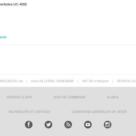
 EverActive UC-4000
terie
ARLEBOVEJ 59
|
3400 HILLERØD, DANEMARK
|
VAT: DK 37860220
|
SERVICE.CL
SERVICE CLIENT
SUIVI DE COMMANDE
CLUB24
NOUVEAUTÉS ET ASTUCES
CONDITIONS GÉNÉRALES DE VENTE