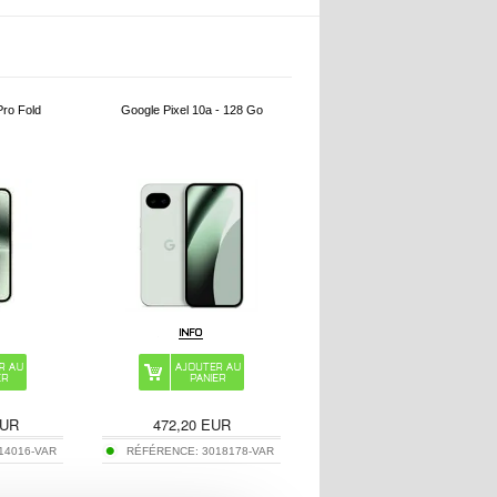
Pro Fold
Google Pixel 10a - 128 Go
UR
472,20
EUR
14016-VAR
RÉFÉRENCE:
3018178-VAR