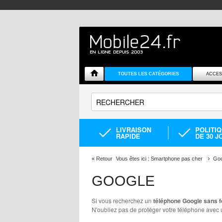
TOUTES LES CATÉGORIES
ACCES
LIVRAISON
POLITI
RAPIDE
DE 30 J
«
Retour
Vous êtes ici :
Smartphone pas cher
Goo
GOOGLE
Si vous recherchez un
téléphone Google sans fo
N'oubliez pas de protéger votre téléphone avec