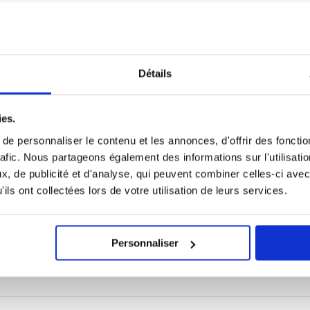
e Pixel 10a - 256 Go
Google Pixel 9a - 128GB
Détails
ies.
e personnaliser le contenu et les annonces, d'offrir des fonctio
rafic. Nous partageons également des informations sur l'utilisati
, de publicité et d'analyse, qui peuvent combiner celles-ci avec
ils ont collectées lors de votre utilisation de leurs services.
569,90
EUR
452,90
EUR
Personnaliser
ÉRENCE:
3018183-VAR
RÉFÉRENCE:
3012567-VAR