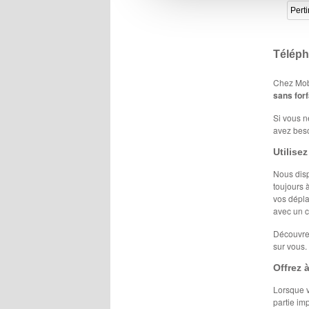
Téléph
Chez Mobi
sans forf
Si vous n
avez beso
Utilise
Nous disp
toujours 
vos dépla
avec un c
Découvrez
sur vous.
Offrez 
Lorsque v
partie im