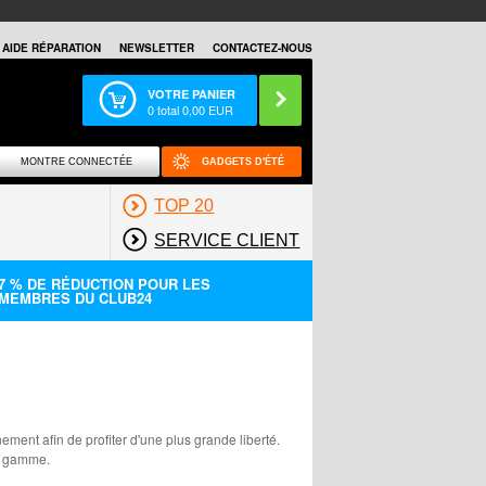
AIDE RÉPARATION
NEWSLETTER
CONTACTEZ-NOUS
VOTRE PANIER
0
total
0,00
EUR
MONTRE CONNECTÉE
GADGETS D'ÉTÉ
TOP 20
SERVICE CLIENT
7 % DE RÉDUCTION POUR LES
MEMBRES DU CLUB24
ment afin de profiter d'une plus grande liberté.
ge gamme.