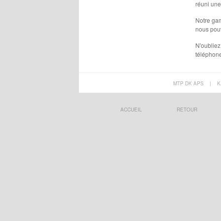
réuni une
Notre gam
nous pouvo
N'oubliez
téléphone
MTP DK APS
|
K
ACCUEIL
RETOUR