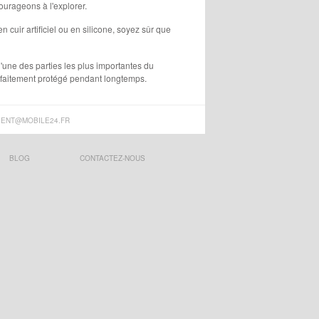
ourageons à l'explorer.
 cuir artificiel ou en silicone, soyez sûr que
l'une des parties les plus importantes du
arfaitement protégé pendant longtemps.
IENT@MOBILE24.FR
BLOG
CONTACTEZ-NOUS