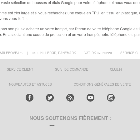
 vaste sélection de housses et étuis Google pour votre téléphone et nous vous enc
me est très large et si vous recherchez une coque en TPU, en tissu, en plastique, en
ns vous l'offrir.
 pas non plus d'acheter un verre trempé, car l'écran de votre téléphone Google est 
. En associant une coque de protection et un verre trempé, notre téléphone est p
ARLEBOVEJ 59
|
3400 HILLERØD, DANEMARK
|
VAT: DK 37860220
|
SERVICE.CL
SERVICE CLIENT
SUIVI DE COMMANDE
CLUB24
NOUVEAUTÉS ET ASTUCES
CONDITIONS GÉNÉRALES DE VENTE
NOUS SOUTENONS FIÈREMENT :