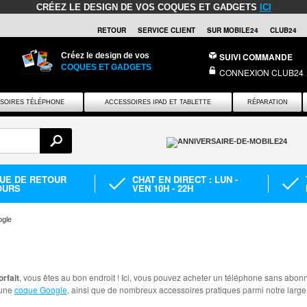
CRÉEZ LE DESIGN DE VOS COQUES ET GADGETS
ICI
RETOUR
SERVICE CLIENT
SUR MOBILE24
CLUB24
Créez le design de vos
SUIVI COMMANDE
COQUES ET GADGETS
CONNEXION CLUB24
SOIRES TÉLÉPHONE
ACCESSOIRES IPAD ET TABLETTE
RÉPARATION
QUE DE RETOUR
CHAT EN DIRECT : LUN -
OURS
VEN 10H - 22H
gle
rfait
, vous êtes au bon endroit ! Ici, vous pouvez acheter un téléphone sans abonne
 une
coque Google
, ainsi que de nombreux accessoires pratiques parmi notre lar