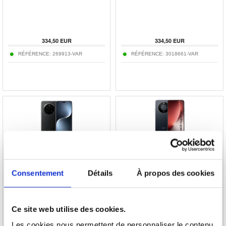
334,50
EUR
334,50
EUR
RÉFÉRENCE:
269913-VAR
RÉFÉRENCE:
3018661-VAR
Honor Magic7 Pro - 512GB
Honor Magic8 Lite - 256 Go
Consentement
Détails
À propos des cookies
765,60
EUR
358,90
EUR
RÉFÉRENCE:
3011005-VAR
RÉFÉRENCE:
3017200-VAR
Ce site web utilise des cookies.
Les cookies nous permettent de personnaliser le contenu