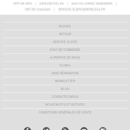
MTP DK APS
|
KARLEBOVEJ 59
|
3400 HILLERØD, DANEMARK
|
VAT: DK 37860220
|
SERVICE.CLIENT@MOBILE24.FR
ACCUEIL
RETOUR
SERVICE CLIENT
SUIVI DE COMMANDE
A PROPOS DE NOUS
CLUB24
AIDE RÉPARATION
NEWSLETTER
BLOG
CONTACTEZ-NOUS
NOUVEAUTÉS ET ASTUCES
CONDITIONS GÉNÉRALES DE VENTE