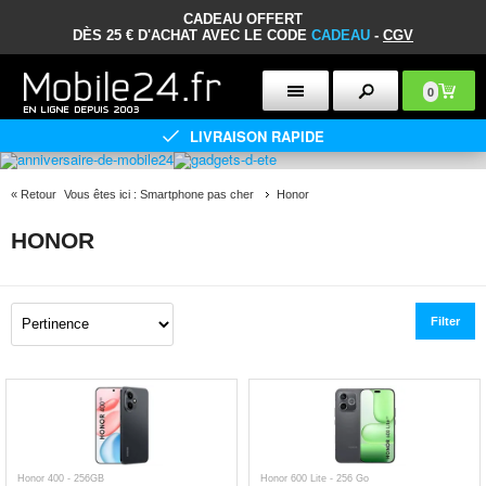
CADEAU OFFERT
DÈS 25 € D'ACHAT AVEC LE CODE
CADEAU
-
CGV
0
LIVRAISON RAPIDE
«
Retour
Vous êtes ici :
Smartphone pas cher
Honor
HONOR
Filter
Honor 400 - 256GB
Honor 600 Lite - 256 Go