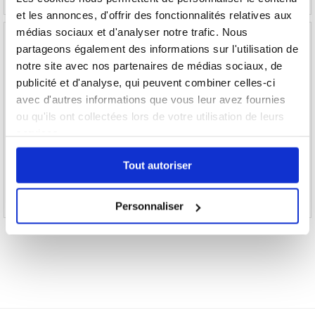
et les annonces, d'offrir des fonctionnalités relatives aux
médias sociaux et d'analyser notre trafic. Nous
partageons également des informations sur l'utilisation de
notre site avec nos partenaires de médias sociaux, de
publicité et d'analyse, qui peuvent combiner celles-ci
Honor Magic8 Pro - 512 Go - Noir
Honor 90 Lite - 256GB
avec d'autres informations que vous leur avez fournies
ou qu'ils ont collectées lors de votre utilisation de leurs
services.
990,80
EUR
379,50
EUR
Tout autoriser
RÉFÉRENCE:
3017206
RÉFÉRENCE:
260327-VAR
Personnaliser