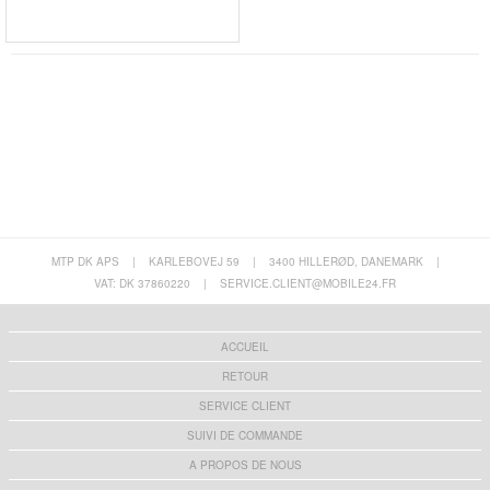
MTP DK APS
|
KARLEBOVEJ 59
|
3400 HILLERØD, DANEMARK
|
VAT: DK 37860220
|
SERVICE.CLIENT@MOBILE24.FR
ACCUEIL
RETOUR
SERVICE CLIENT
SUIVI DE COMMANDE
A PROPOS DE NOUS