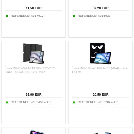
11,50
EUR
37,20
EUR
RÉFÉRENCE:
4017912
RÉFÉRENCE:
4015933
Étui à Rabat iPad Air 13 2024/2025/2026
Étui à Rabat Smart iPad Air 13 (2024) - Série
Smart Tri-Fold Dux Ducis Domo
Tri-Fold
35,90
EUR
20,50
EUR
RÉFÉRENCE:
4005454-VAR
RÉFÉRENCE:
4005299-VAR