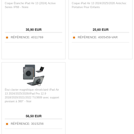
Coque Étanche iPad Air 13 (2024) Active
Coque iPad Air 13 2024/2025/2026 Antichoc
Series IP68 - Noire
Portative Pour Enfants
35,90
EUR
25,60
EUR
RÉFÉRENCE:
4011769
RÉFÉRENCE:
4005459-VAR
Étui clavier magnétique rétroéclairé iPad Air
13 2024/2025/2026/iPad Pro 12.9
2018/2020/2021/2022 TU3609 avec support
pivotant à 360° - Noir
56,50
EUR
RÉFÉRENCE:
3015256