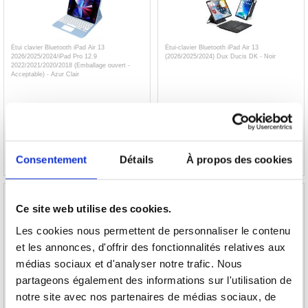
Étui clavier Bluetooth iPad Air 13
Étui-clavier Bluetooth iPad Air 13
2026/2025/2024/iPad Pro 12.9
(2026/2025/2024) Dux Ducis DK - Noir
2022/2021/2020/2018 (Emballage ouvert -
Acceptable) - Azur Clair
37,20
EUR
78,40
EUR
RÉFÉRENCE:
4017552U
RÉFÉRENCE:
3018925
Consentement
Détails
À propos des cookies
Ce site web utilise des cookies.
Les cookies nous permettent de personnaliser le contenu
et les annonces, d'offrir des fonctionnalités relatives aux
Chargeur magnétique sans fil 18W - iPad Air
Manchon de protection souple pour ordinateur
13 2025/2024/Pro 12.9 2022/2021/2020/2018 -
portable/tablette 13" - Noir / Rouge
médias sociaux et d'analyser notre trafic. Nous
Noir
partageons également des informations sur l'utilisation de
11,50
notre site avec nos partenaires de médias sociaux, de
35,90
EUR
10,20
EUR