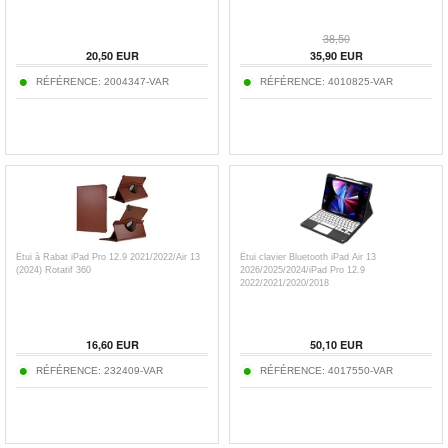
38,50
20,50
EUR
35,90
EUR
RÉFÉRENCE:
2004347-VAR
RÉFÉRENCE:
4010825-VAR
Étui à Rabat iPad Pro 12.9 2021/2022/Air 13
Étui clavier Bluetooth iPad Air 13
(2024) Rotatif 360
2026/2025/2024/iPad Pro 12.9
2022/2021/2020/2018
16,60
EUR
50,10
EUR
RÉFÉRENCE:
232409-VAR
RÉFÉRENCE:
4017550-VAR