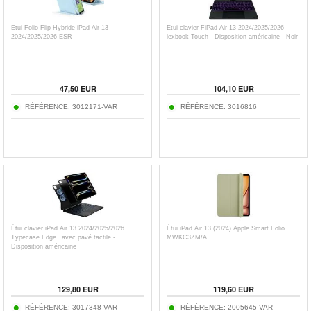
Étui Folio Flip Hybride iPad Air 13
Étui clavier FiPad Air 13 2024/2025/2026
2024/2025/2026 ESR
lexbook Touch - Disposition américaine - Noir
47,50
EUR
104,10
EUR
RÉFÉRENCE:
3012171-VAR
RÉFÉRENCE:
3016816
Étui clavier iPad Air 13 2024/2025/2026
Étui iPad Air 13 (2024) Apple Smart Folio
Typecase Edge+ avec pavé tactile -
MWKC3ZM/A
Disposition américaine
129,80
EUR
119,60
EUR
RÉFÉRENCE:
3017348-VAR
RÉFÉRENCE:
2005645-VAR