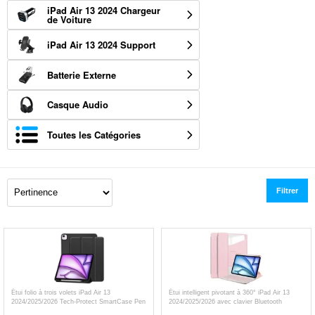
iPad Air 13 2024 Chargeur
de Voiture
iPad Air 13 2024 Support
Batterie Externe
Casque Audio
Toutes les Catégories
Filtrer
Étui folio à trois volets iPad Air 13
Étui intelligent pivotant à 360° iPad Air 13
2024/2025/2026 Tech-Protect SmartCase Pen
2024/2025/2026 avec clavier Bluetooth