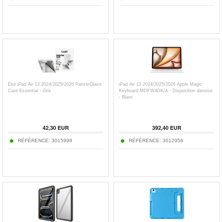
Étui iPad Air 13 2024/2025/2026 PanzerGlass
iPad Air 13 2024/2025/2026 Apple Magic
Care Essential - Gris
Keyboard MDFW4DK/A - Disposition danoise
- Blanc
42,30
EUR
392,40
EUR
RÉFÉRENCE:
3015998
RÉFÉRENCE:
3012956