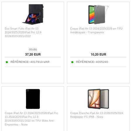
Étui Smart Folio iPad Air 13
Coque iPad Air 13 2024/2025/2026 en TPU
2024/2025/2026/iPad Pro 12.9
Antidérapant - Transparente
2018/2020/2021/2022
39,80
37,20
EUR
10,20
EUR
RÉFÉRENCE:
4017910-VAR
RÉFÉRENCE:
4005240
Coque iPad Air 13 2024/2025/2026/iPad Pro
Coque Étanche iPad Air 13 2026/2025/2024
13 2024/2025/iPad Pro 12.9
Redpepper FS IP68 - Noire
2018/2020/2021/2022 en TPU Mate Anti-
Empreintes - Noire