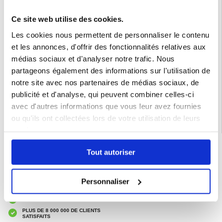
Pourquoi ce produit est parfait à acheter
Alliant confort, fonctionnalité et portabilité, ce masque de sommeil est un outil
essentiel pour améliorer la qualité du sommeil et la relaxation en déplacement.
Ce site web utilise des cookies.
Intéressants faits
Les cookies nous permettent de personnaliser le contenu
Des études montrent que dormir dans l'obscurité totale aide à réguler la
production de mélatonine, améliorant ainsi la qualité du sommeil et la santé en
et les annonces, d'offrir des fonctionnalités relatives aux
général.
médias sociaux et d'analyser notre trafic. Nous
Emballage : En vrac
partageons également des informations sur l'utilisation de
EAN: 5714122512642
notre site avec nos partenaires de médias sociaux, de
Catégories associées:
Accessoires téléphone
,
Maison
publicité et d'analyse, qui peuvent combiner celles-ci
avec d'autres informations que vous leur avez fournies
ou qu'ils ont collectées lors de votre utilisation de leurs
services.
LIVRAISON RAPIDE
Tout autoriser
7 % DE RÉDUCTION
POUR LES MEMBRES DU CLUB24
CHAT EN DIRECT :
Personnaliser
LUN - VEN 10H - 22H
POLITIQUE DE RETOUR DE 30 JOURS
PLUS DE 8 000 000 DE CLIENTS
SATISFAITS