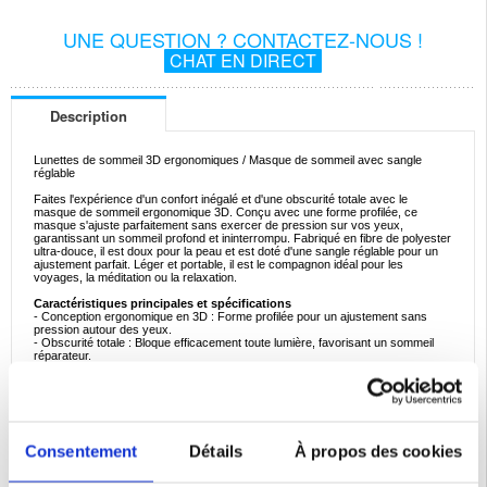
UNE QUESTION ? CONTACTEZ-NOUS !
CHAT EN DIRECT
Description
Lunettes de sommeil 3D ergonomiques / Masque de sommeil avec sangle
réglable
Faites l'expérience d'un confort inégalé et d'une obscurité totale avec le
masque de sommeil ergonomique 3D. Conçu avec une forme profilée, ce
masque s'ajuste parfaitement sans exercer de pression sur vos yeux,
garantissant un sommeil profond et ininterrompu. Fabriqué en fibre de polyester
ultra-douce, il est doux pour la peau et est doté d'une sangle réglable pour un
ajustement parfait. Léger et portable, il est le compagnon idéal pour les
voyages, la méditation ou la relaxation.
Caractéristiques principales et spécifications
- Conception ergonomique en 3D : Forme profilée pour un ajustement sans
pression autour des yeux.
- Obscurité totale : Bloque efficacement toute lumière, favorisant un sommeil
réparateur.
- Fibre polyester ultra-douce : Douce sur la peau pour un confort maximal.
- Sangle réglable : S'adapte à toutes les tailles de tête.
- Léger et portable : Conception compacte pour faciliter le stockage et les
déplacements.
Exemples d'utilisations idéales
Parfait pour une utilisation à la maison, en voyage ou pendant la méditation,
Consentement
Détails
À propos des cookies
pour vous aider à mieux dormir et à vous détendre dans n'importe quel
environnement.