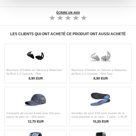
ÉCRIRE UN AVIS
LES CLIENTS QUI ONT ACHETÉ CE PRODUIT ONT AUSSI ACHETÉ
Bouchons d'Oreilles en Silicone à Réduction
Bouchons d'Oreilles en Silicone à Réduction
de Bruit à 3 Couches - Noir
de Bruit à 3 Couches - Gris Clair
8,90 EUR
8,90 EUR
Casquette de course à pied avec filet pour
Semelles de sport EVA avec soutien de la
sports de plein air - Gris foncé
voûte plantaire et du talon - 1 paire - L/44-47
12,70 EUR
10,20 EUR