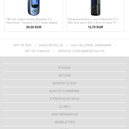
T68 LED Digital Display Bluetooth 5.3
Récepteur/émetteur sans fil Bluetooth 5.4
Transmitter / Receiver 2-in-1 Audio Adapter
M20 avec ports AUX 3.5mm et carte TF -
Multifunctional Wireless Adapter (CE)
Noir
20,50 EUR
12,70
EUR
MTP DK APS
|
KARLEBOVEJ 59
|
3400 HILLERØD, DANEMARK
|
VAT: DK 37860220
|
SERVICE.CLIENT@MOBILE24.FR
ACCUEIL
RETOUR
SERVICE CLIENT
SUIVI DE COMMANDE
A PROPOS DE NOUS
CLUB24
AIDE RÉPARATION
NEWSLETTER