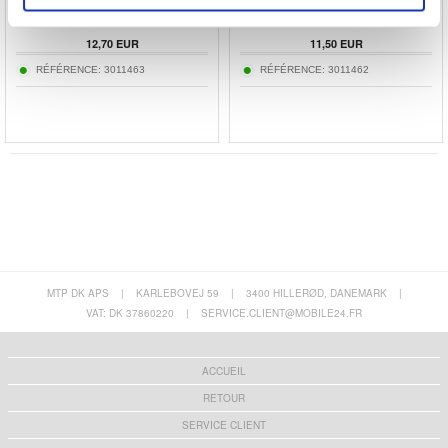
12,70
EUR
11,50
EUR
RÉFÉRENCE:
3011463
RÉFÉRENCE:
3011462
MTP DK APS
|
KARLEBOVEJ 59
|
3400 HILLERØD, DANEMARK
|
VAT: DK 37860220
|
SERVICE.CLIENT@MOBILE24.FR
ACCUEIL
RETOUR
SERVICE CLIENT