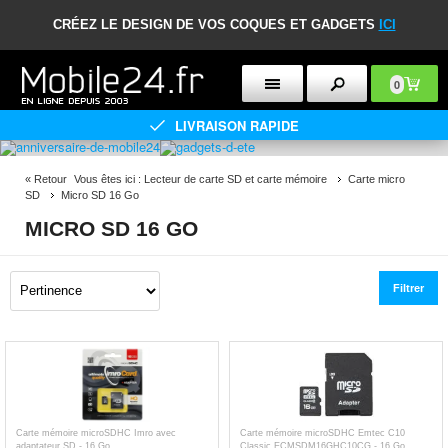
CRÉEZ LE DESIGN DE VOS COQUES ET GADGETS
ICI
0
LIVRAISON RAPIDE
«
Retour
Vous êtes ici :
Lecteur de carte SD et carte mémoire
Carte micro
SD
Micro SD 16 Go
MICRO SD 16 GO
Filtrer
Carte mémoire microSDHC Imro avec
Carte mémoire microSDHC Emtec C10
adaptateur SD - 16 Go
Classic ECMSDM16GHC10CG - 16 Go