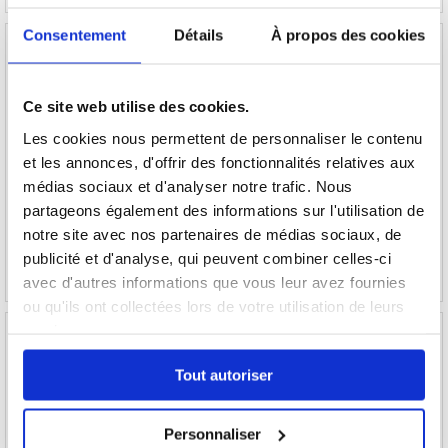
Consentement
Détails
À propos des cookies
Ce site web utilise des cookies.
Carte mémoire microSDHC Kodak Extra
Carte mémoire Philips MicroSDHC UHS-I U1
Performance EKMSDM16GHC10CJ - 16 Go
avec adaptateur FM16MP45B/10 - 16 Go
Les cookies nous permettent de personnaliser le contenu
et les annonces, d'offrir des fonctionnalités relatives aux
médias sociaux et d'analyser notre trafic. Nous
11,50
EUR
11,50
EUR
partageons également des informations sur l'utilisation de
RÉFÉRENCE:
3019666
RÉFÉRENCE:
3011465
notre site avec nos partenaires de médias sociaux, de
publicité et d'analyse, qui peuvent combiner celles-ci
avec d'autres informations que vous leur avez fournies
ou qu'ils ont collectées lors de votre utilisation de leurs
services.
Tout autoriser
Carte MicroSDHC avec adaptateur Verbatim
GoodRam Carte mémoire MicroSDHC M1AA-
Premium U1 44082 - 16GB
0160R12 - Classe 10 - 16Go
Personnaliser