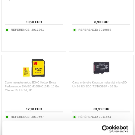
10,20
EUR
8,90
EUR
RÉFÉRENCE:
3017261
RÉFÉRENCE:
3019668
Carte mémoire microSDHC Kodak Extra
Carte mémoire Kingston Industrial microSD
Performance EKMSDM16GHC10J6, 16 Go,
UHS-I U3 SDCIT2/16GBSP - 16 Go
Classe 10, UHS-I, U1
12,70
EUR
53,90
EUR
RÉFÉRENCE:
3019667
RÉFÉRENCE:
3011464