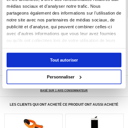
médias sociaux et d'analyser notre trafic. Nous
partageons également des informations sur l'utilisation de
notre site avec nos partenaires de médias sociaux, de
LIVRAISON RAPIDE
publicité et d'analyse, qui peuvent combiner celles-ci
avec d'autres informations que vous leur avez fournies
7 % DE RÉDUCTION
POUR LES MEMBRES DU CLUB24
ou qu'ils ont collectées lors de votre utilisation de leurs
CHAT EN DIRECT :
services.
LUN - VEN 10H - 22H
POLITIQUE DE RETOUR DE 30 JOURS
Tout autoriser
PLUS DE 8 000 000 DE CLIENTS
SATISFAITS
Personnaliser
ÉCRIRE UN AVIS
BASÉ SUR 1 AVIS CONSOMMATEUR
LES CLIENTS QUI ONT ACHETÉ CE PRODUIT ONT AUSSI ACHETÉ