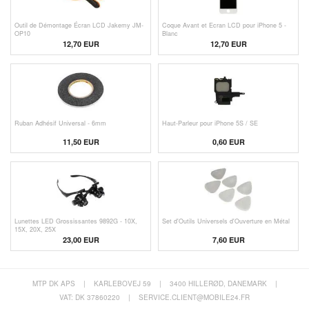
Outil de Démontage Écran LCD Jakemy JM-
Coque Avant et Ecran LCD pour iPhone 5 -
OP10
Blanc
12,70 EUR
12,70
EUR
Ruban Adhésif Universal - 6mm
Haut-Parleur pour iPhone 5S / SE
11,50 EUR
0,60
EUR
Lunettes LED Grossissantes 9892G - 10X,
Set d'Outils Universels d'Ouverture en Métal
15X, 20X, 25X
23,00 EUR
7,60
EUR
MTP DK APS
|
KARLEBOVEJ 59
|
3400 HILLERØD, DANEMARK
|
VAT: DK 37860220
|
SERVICE.CLIENT@MOBILE24.FR