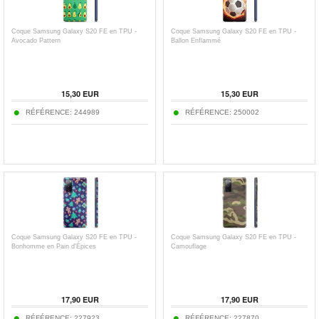
Coque Samsung Galaxy S20 FE en TPU -
Coque Samsung Galaxy S20 FE en TPU -
Avocado Pattern
Ballon Enflammé
15,30
EUR
15,30
EUR
RÉFÉRENCE:
244989
RÉFÉRENCE:
250002
Coque Samsung Galaxy S20 FE en TPU -
Coque Samsung Galaxy S20 FE en TPU -
Bonhomme en Pain d'Épices
Camouflage
17,90
EUR
17,90
EUR
RÉFÉRENCE:
227923
RÉFÉRENCE:
227870