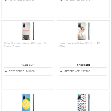
Coque Samsung Galaxy S20 FE en TPU -
Coque Samsung Galaxy S20 FE en TPU -
Chat en Colère
Chien
15,30
EUR
17,90
EUR
RÉFÉRENCE:
244988
RÉFÉRENCE:
227900