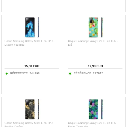
Coque Samsung Galaxy S20 FE en TPU -
Coque Samsung Galaxy S20 FE en TPU -
Dragon Feu Bleu
Été
15,30
EUR
17,90
EUR
RÉFÉRENCE:
244998
RÉFÉRENCE:
227915
Coque Samsung Galaxy S20 FE en TPU -
Coque Samsung Galaxy S20 FE en TPU -
Feuilles Dorées
Fleurs Tropicales