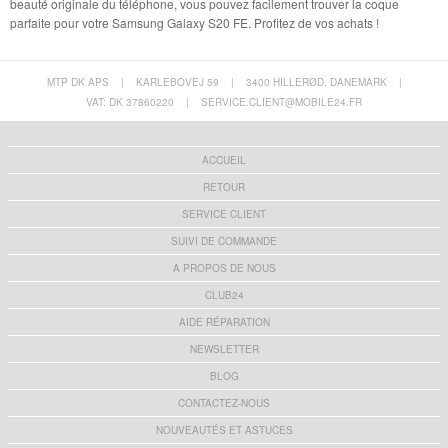
beauté originale du téléphone, vous pouvez facilement trouver la coque
parfaite pour votre Samsung Galaxy S20 FE. Profitez de vos achats !
MTP DK APS
|
KARLEBOVEJ 59
|
3400 HILLERØD, DANEMARK
|
VAT: DK 37860220
|
SERVICE.CLIENT@MOBILE24.FR
ACCUEIL
RETOUR
SERVICE CLIENT
SUIVI DE COMMANDE
A PROPOS DE NOUS
CLUB24
AIDE RÉPARATION
NEWSLETTER
BLOG
CONTACTEZ-NOUS
NOUVEAUTÉS ET ASTUCES