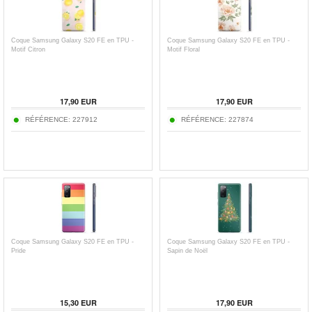
Coque Samsung Galaxy S20 FE en TPU -
Coque Samsung Galaxy S20 FE en TPU -
Motif Citron
Motif Floral
17,90
EUR
17,90
EUR
RÉFÉRENCE:
227912
RÉFÉRENCE:
227874
Coque Samsung Galaxy S20 FE en TPU -
Coque Samsung Galaxy S20 FE en TPU -
Pride
Sapin de Noël
15,30
EUR
17,90
EUR