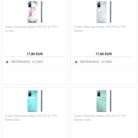
Coque Samsung Galaxy S20 FE en TPU -
Coque Samsung Galaxy S20 FE en TPU -
Licorne
Marbre
17,90
EUR
17,90
EUR
RÉFÉRENCE:
227905
RÉFÉRENCE:
227880
Coque Samsung Galaxy S20 FE en TPU -
Coque Samsung Galaxy S20 FE en TPU -
Marbre Bleu
Menthe Verte