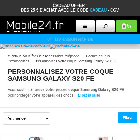
CADEAU OFFERT
DÈS 25 € D'ACHAT AVEC LE CODE
CADEAU
-
CGV
0
POLITIQUE DE RETOUR DE 30 JOURS
«
Retour
Vous êtes ici :
Accessoires téléphone
Coques et Étuis
Personnalisés
Personnalisez votre coque Samsung Galaxy S20 FE
PERSONNALISEZ VOTRE COQUE
SAMSUNG GALAXY S20 FE
Vous souhaitez
créer votre propre coque Samsung Galaxy S20 FE
pour protéger votre appareil des chocs
...
Lisez la suite
Filtrer