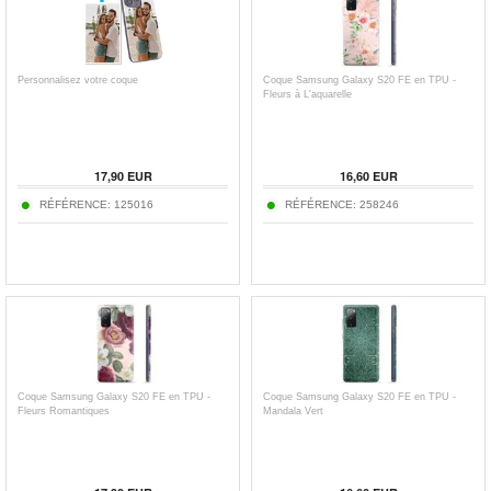
Personnalisez votre coque
Coque Samsung Galaxy S20 FE en TPU -
Fleurs à L'aquarelle
17,90
EUR
16,60
EUR
RÉFÉRENCE:
125016
RÉFÉRENCE:
258246
Coque Samsung Galaxy S20 FE en TPU -
Coque Samsung Galaxy S20 FE en TPU -
Fleurs Romantiques
Mandala Vert