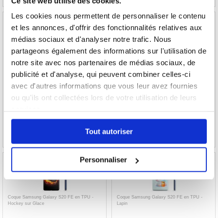
Ce site web utilise des cookies.
Les cookies nous permettent de personnaliser le contenu
et les annonces, d'offrir des fonctionnalités relatives aux
médias sociaux et d'analyser notre trafic. Nous
partageons également des informations sur l'utilisation de
Coque Samsung Galaxy S20 FE en TPU -
Coque Samsung Galaxy S20 FE en TPU -
notre site avec nos partenaires de médias sociaux, de
Foudre
Galaxie
publicité et d'analyse, qui peuvent combiner celles-ci
avec d'autres informations que vous leur avez fournies
ou qu'ils ont collectées lors de votre utilisation de leurs
15,30
EUR
17,90
EUR
services.
RÉFÉRENCE:
244993
RÉFÉRENCE:
227910
Tout autoriser
Personnaliser
Coque Samsung Galaxy S20 FE en TPU -
Coque Samsung Galaxy S20 FE en TPU -
Hockey sur Glace
Lapin