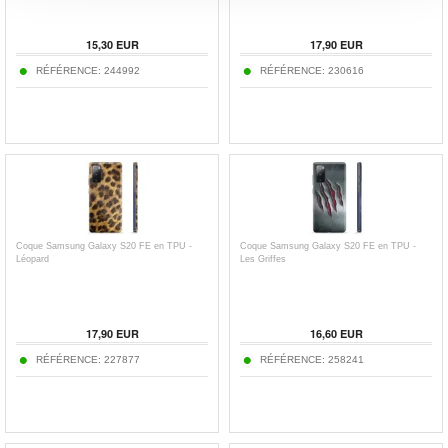
15,30
EUR
17,90
EUR
RÉFÉRENCE:
244992
RÉFÉRENCE:
230616
Coque Samsung Galaxy S20 FE en TPU -
Coque Samsung Galaxy S20 FE en TPU -
Léopard
Les Griffes
17,90
EUR
16,60
EUR
RÉFÉRENCE:
227877
RÉFÉRENCE:
258241