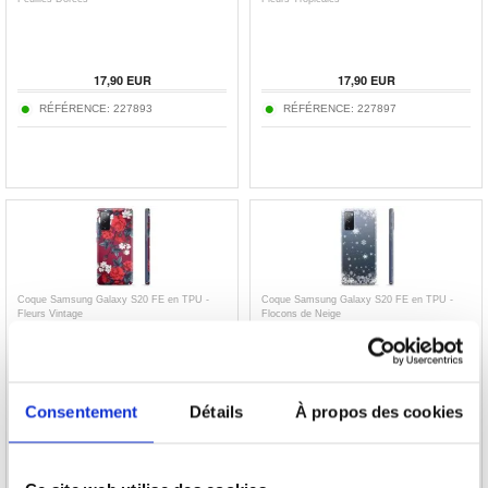
17,90
EUR
17,90
EUR
RÉFÉRENCE:
227893
RÉFÉRENCE:
227897
Coque Samsung Galaxy S20 FE en TPU -
Coque Samsung Galaxy S20 FE en TPU -
Fleurs Vintage
Flocons de Neige
17,90
EUR
17,90
EUR
Consentement
Détails
À propos des cookies
RÉFÉRENCE:
227906
RÉFÉRENCE:
227927