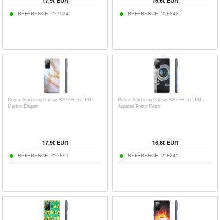
17,90
EUR
16,60
EUR
RÉFÉRENCE:
227914
RÉFÉRENCE:
258243
Coque Samsung Galaxy S20 FE en TPU -
Coque Samsung Galaxy S20 FE en TPU -
Marbre Élégant
Appareil Photo Rétro
17,90
EUR
16,60
EUR
RÉFÉRENCE:
227891
RÉFÉRENCE:
258245