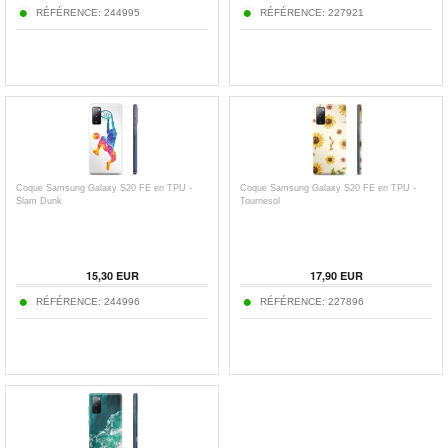
RÉFÉRENCE:
244995
RÉFÉRENCE:
227921
Coque Samsung Galaxy S20 FE en TPU -
Coque Samsung Galaxy S20 FE en TPU -
Slam Dunk
Tournesol
15,30
EUR
17,90
EUR
RÉFÉRENCE:
244996
RÉFÉRENCE:
227896