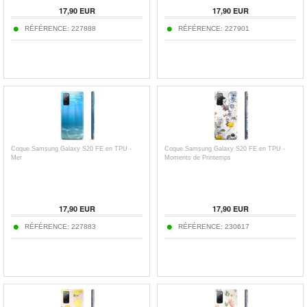
17,90
EUR
17,90
EUR
RÉFÉRENCE:
227888
RÉFÉRENCE:
227901
Coque Samsung Galaxy S20 FE en TPU -
Coque Samsung Galaxy S20 FE en TPU -
Mer
Moments de Printemps
17,90
EUR
17,90
EUR
RÉFÉRENCE:
227883
RÉFÉRENCE:
230617