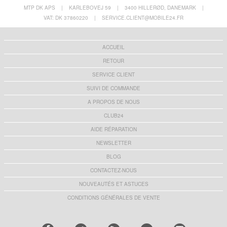
MTP DK APS
|
KARLEBOVEJ 59
|
3400 HILLERØD, DANEMARK
|
VAT: DK 37860220
|
SERVICE.CLIENT@MOBILE24.FR
ACCUEIL
RETOUR
SERVICE CLIENT
SUIVI DE COMMANDE
A PROPOS DE NOUS
CLUB24
AIDE RÉPARATION
NEWSLETTER
BLOG
CONTACTEZ-NOUS
NOUVEAUTÉS ET ASTUCES
CONDITIONS GÉNÉRALES DE VENTE