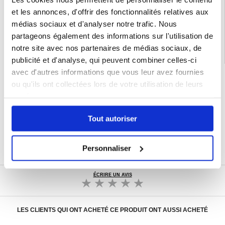
EAN: 5714122283078
et les annonces, d'offrir des fonctionnalités relatives aux
Catégories associées:
Accessoires téléphone
,
Coque & Accessoires Samsung
,
Samsung Galaxy Z Flip5 Coque & Accessoires
médias sociaux et d'analyser notre trafic. Nous
partageons également des informations sur l'utilisation de
notre site avec nos partenaires de médias sociaux, de
publicité et d'analyse, qui peuvent combiner celles-ci
avec d'autres informations que vous leur avez fournies
LIVRAISON RAPIDE
ou qu'ils ont collectées lors de votre utilisation de leurs
7 % DE RÉDUCTION
services.
POUR LES MEMBRES DU CLUB24
CHAT EN DIRECT :
LUN - VEN 10H - 22H
Tout autoriser
POLITIQUE DE RETOUR DE 30 JOURS
PLUS DE 8 000 000 DE CLIENTS
Personnaliser
SATISFAITS
ÉCRIRE UN AVIS
LES CLIENTS QUI ONT ACHETÉ CE PRODUIT ONT AUSSI ACHETÉ