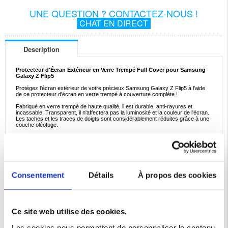
UNE QUESTION ? CONTACTEZ-NOUS !
CHAT EN DIRECT
Description
Protecteur d'Écran Extérieur en Verre Trempé Full Cover pour Samsung
Galaxy Z Flip5
Protégez l'écran extérieur de votre précieux Samsung Galaxy Z Flip5 à l'aide
de ce protecteur d'écran en verre trempé à couverture complète !
Fabriqué en verre trempé de haute qualité, il est durable, anti-rayures et
incassable. Transparent, il n'affectera pas la luminosité et la couleur de l'écran.
Les taches et les traces de doigts sont considérablement réduites grâce à une
couche oléofuge.
Caractéristiques :
- Protecteur d'écran en verre trempé à couverture complète pour l'écran
extérieur du Samsung Galaxy Z Flip5
- Fabriqué en verre trempé de haute qualité, durable, incassable et anti-rayures
- Ultra clair, il n'affectera pas la luminosité et la couleur de l'écran extérieur du
Samsung Galaxy Z Flip5
- Enduit d'une couche oléofuge pour réduire les taches et les traces de doigts
Consentement
Détails
À propos des cookies
- Facile à fixer à l'écran du Samsung Galaxy Z Flip5 grâce au revêtement
adhésif intégral
Compatibilité:
Samsung Galaxy Z Flip5
Ce site web utilise des cookies.
Emballage:
Euroblister
Les cookies nous permettent de personnaliser le contenu