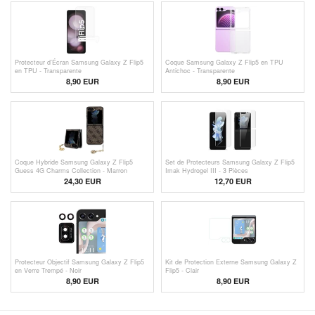
Protecteur d’Écran Samsung Galaxy Z Flip5
Coque Samsung Galaxy Z Flip5 en TPU
en TPU - Transparente
Antichoc - Transparente
8,90 EUR
8,90 EUR
Coque Hybride Samsung Galaxy Z Flip5
Set de Protecteurs Samsung Galaxy Z Flip5
Guess 4G Charms Collection - Marron
Imak Hydrogel III - 3 Pièces
24,30 EUR
12,70 EUR
Protecteur Objectif Samsung Galaxy Z Flip5
Kit de Protection Externe Samsung Galaxy Z
en Verre Trempé - Noir
Flip5 - Clair
8,90 EUR
8,90 EUR