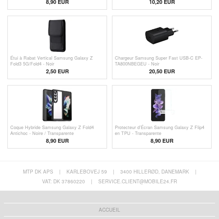
8,90 EUR
10,20 EUR
Étui à Rabat Vertical Samsung Galaxy Z
Chargeur Samsung Super Fast USB-C EP-
Fold3 5G/Fold4 - Noir
TA800NBEGEU - Noir
2,50
EUR
20,50 EUR
Coque Hybride Samsung Galaxy Z Fold4
Protecteur d’Écran Samsung Galaxy Z Flip4
Antichoc - Noire / Transparente
en TPU - Transparente
8,90 EUR
8,90 EUR
MTP DK APS
|
KARLEBOVEJ 59
|
3400 HILLERØD, DANEMARK
|
VAT: DK 37860220
|
SERVICE.CLIENT@MOBILE24.FR
ACCUEIL