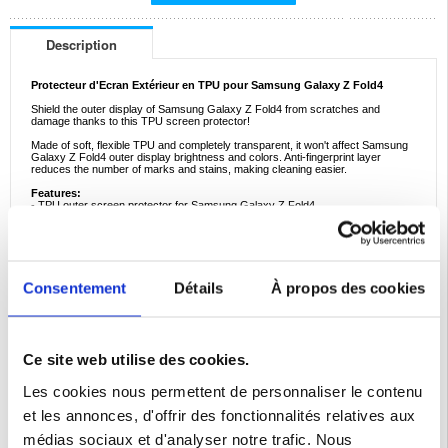
Description
Protecteur d'Ecran Extérieur en TPU pour Samsung Galaxy Z Fold4
Shield the outer display of Samsung Galaxy Z Fold4 from scratches and
damage thanks to this TPU screen protector!
Made of soft, flexible TPU and completely transparent, it won't affect Samsung
Galaxy Z Fold4 outer display brightness and colors. Anti-fingerprint layer
reduces the number of marks and stains, making cleaning easier.
Features:
- TPU outer screen protector for Samsung Galaxy Z Fold4
- Protection from damage and scratches for outer screen
- With an anti-glare design, reduced light reflection
- No affection for Samsung Galaxy Z Fold4 outer display brightness
- Auto-repairs tiny scratches over time for a flawless look
Compatibilité:
Samsung Galaxy Z Fold4
Consentement
Détails
À propos des cookies
Emballage:
Euroblister
EAN: 5714122096784
Ce site web utilise des cookies.
Catégories associées:
Accessoires téléphone
,
Coque & Accessoires Samsung
,
Samsung Galaxy Z Fold4 Coque & Accessoires
Les cookies nous permettent de personnaliser le contenu
et les annonces, d'offrir des fonctionnalités relatives aux
médias sociaux et d'analyser notre trafic. Nous