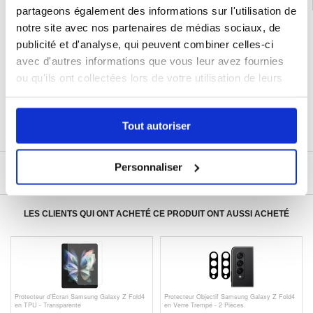
partageons également des informations sur l'utilisation de
notre site avec nos partenaires de médias sociaux, de
LIVRAISON RAPIDE
publicité et d'analyse, qui peuvent combiner celles-ci
7 % DE RÉDUCTION
POUR LES MEMBRES DU CLUB24
avec d'autres informations que vous leur avez fournies
CHAT EN DIRECT :
ou qu'ils ont collectées lors de votre utilisation de leurs
LUN - VEN 10H - 22H
services.
POLITIQUE DE RETOUR DE 30 JOURS
PLUS DE 8 000 000 DE CLIENTS
Tout autoriser
SATISFAITS
Personnaliser
ÉCRIRE UN AVIS
LES CLIENTS QUI ONT ACHETÉ CE PRODUIT ONT AUSSI ACHETÉ
Protecteur d’Écran Samsung Galaxy Z Fold4
Protecteur Objectif Samsung Galaxy Z Fold4
en TPU - Transparente
en Verre Trempé - 2 Pièces.