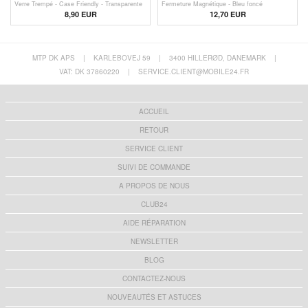
Verre Trempé - Case Friendly - Transparente
Fermeture Magnétique - Bleu foncé
8,90 EUR
12,70 EUR
MTP DK APS
|
KARLEBOVEJ 59
|
3400 HILLERØD, DANEMARK
|
VAT: DK 37860220
|
SERVICE.CLIENT@MOBILE24.FR
ACCUEIL
RETOUR
SERVICE CLIENT
SUIVI DE COMMANDE
A PROPOS DE NOUS
CLUB24
AIDE RÉPARATION
NEWSLETTER
BLOG
CONTACTEZ-NOUS
NOUVEAUTÉS ET ASTUCES