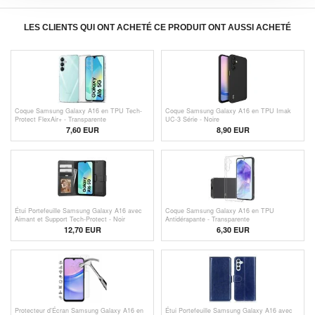
LES CLIENTS QUI ONT ACHETÉ CE PRODUIT ONT AUSSI ACHETÉ
Coque Samsung Galaxy A16 en TPU Tech-
Coque Samsung Galaxy A16 en TPU Imak
Protect FlexAir+ - Transparente
UC-3 Série - Noire
7,60 EUR
8,90 EUR
Étui Portefeuille Samsung Galaxy A16 avec
Coque Samsung Galaxy A16 en TPU
Aimant et Support Tech-Protect - Noir
Antidérapante - Transparente
12,70 EUR
6,30 EUR
Protecteur d'Écran Samsung Galaxy A16 en
Étui Portefeuille Samsung Galaxy A16 avec