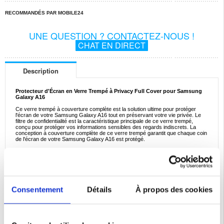
RECOMMANDÉS PAR MOBILE24
UNE QUESTION ? CONTACTEZ-NOUS !
CHAT EN DIRECT
Description
Protecteur d'Écran en Verre Trempé à Privacy Full Cover pour Samsung
Galaxy A16
Ce verre trempé à couverture complète est la solution ultime pour protéger
l'écran de votre Samsung Galaxy A16 tout en préservant votre vie privée. Le
filtre de confidentialité est la caractéristique principale de ce verre trempé,
conçu pour protéger vos informations sensibles des regards indiscrets. La
conception à couverture complète de ce verre trempé garantit que chaque coin
de l'écran de votre Samsung Galaxy A16 est protégé.
Caractéristiques :
- Protecteur d'écran en verre trempé à couverture complète pour Samsung
Galaxy A16
- Le filtre de confidentialité empêche les autres de voir votre écran
- Protège l'écran de votre Samsung Galaxy A16 des aléas quotidiens
- Évalué avec une dureté de 9H, ce qui signifie qu'il est 9 fois plus dur que le
verre ordinaire
Consentement
Détails
À propos des cookies
- Le revêtement oléophobe résiste aux traces de doigts et à l'huile
- Ce protecteur d'écran de confidentialité n'est PAS compatible avec le capteur
d'empreintes digitales du Samsung Galaxy A16
* Ce protecteur d'écran en verre trempé ne brouille l'affichage que lorsque vous
le regardez de côté