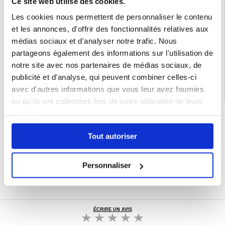
Ce site web utilise des cookies.
Compatibilité :
Samsung Galaxy A16
Les cookies nous permettent de personnaliser le contenu
Emballage:
Euroblister
et les annonces, d'offrir des fonctionnalités relatives aux
EAN: 5714122479808
médias sociaux et d'analyser notre trafic. Nous
Catégories associées:
Accessoires téléphone
,
Coque & Accessoires Samsung
,
partageons également des informations sur l'utilisation de
Samsung Galaxy A16 Coque & Accessoires
notre site avec nos partenaires de médias sociaux, de
publicité et d'analyse, qui peuvent combiner celles-ci
avec d'autres informations que vous leur avez fournies
ou qu'ils ont collectées lors de votre utilisation de leurs
LIVRAISON RAPIDE
services.
7 % DE RÉDUCTION
POUR LES MEMBRES DU CLUB24
Tout autoriser
CHAT EN DIRECT :
LUN - VEN 10H - 22H
POLITIQUE DE RETOUR DE 30 JOURS
Personnaliser
PLUS DE 8 000 000 DE CLIENTS
SATISFAITS
ÉCRIRE UN AVIS