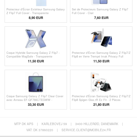
Protecteur d'Écran Extérieur Samsung Galaxy
Set de Protecteurs Samsung Galaxy Z Flip7
Z Flip7 Full Cover - Transparente
Full Cover - Clair
8,90 EUR
7,60 EUR
Coque Hybride Samsung Galaxy Z Flip7 -
Protecteur d'Écran Samsung Galaxy Z Flip7/Z
Compatible MagSafe - Transparente
Flip8 en Verre Trempé Imak Privacy Full
Cover
11,50 EUR
11,50 EUR
Coque Samsung Galaxy Z Flip7 Clear Cover
Protecteur d'Écran Samsung Galaxy Z Flip7/Z
avec Anneau EF-QF766CTEGWW -
Flip8 Spigen Glas.tR Ez Fit - 2 Pièces
Transparente
33,30 EUR
21,80 EUR
MTP DK APS
|
KARLEBOVEJ 59
|
3400 HILLERØD, DANEMARK
|
VAT: DK 37860220
|
SERVICE.CLIENT@MOBILE24.FR