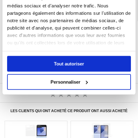
médias sociaux et d'analyser notre trafic. Nous
partageons également des informations sur l'utilisation de
notre site avec nos partenaires de médias sociaux, de
publicité et d'analyse, qui peuvent combiner celles-ci
LIVRAISON RAPIDE
avec d'autres informations que vous leur avez fournies
7 % DE RÉDUCTION
POUR LES MEMBRES DU CLUB24
ou qu'ils ont collectées lors de votre utilisation de leurs
services.
CHAT EN DIRECT :
LUN - VEN 10H - 22H
POLITIQUE DE RETOUR DE 30 JOURS
Tout autoriser
PLUS DE 8 000 000 DE CLIENTS
SATISFAITS
Personnaliser
ÉCRIRE UN AVIS
LES CLIENTS QUI ONT ACHETÉ CE PRODUIT ONT AUSSI ACHETÉ