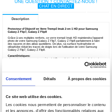
UNE QUESTION ? CONTACTEZ-NOUS !
CHAT EN DIRECT
Description
Protecteur d'Objectif en Verre Trempé Imak 2-en-1 HD pour Samsung
Galaxy Z Flip7, Galaxy Z Flip8
Grâce à ses multiples renforts, ce verre trempé Imak HD maintiendra l'appareil
photo de votre Samsung Galaxy Z Flip7, Galaxy Z Flip8 parfaitement à l'abri
des rayures et des aléas quotidiens. De plus, sa surface hydrophobe et
oléophobe réduit les traces de doigts lors de l'utilisation de votre Samsung
Galaxy Z Flip7, Galaxy Z Flip8.
Caractéristiques:
- Le protecteur en verre trempé Imak HD pour l'objectif de l'appareil photo de
votre Samsung Galaxy Z Flip7, Galaxy Z Flip8
- Protège l'appareil photo de votre Samsung Galaxy Z Flip7, Galaxy Z Flip8
contre les rayures et les chocs
- N'interfère pas avec la qualité de l'appareil photo lors des prises de photos
- La surface hydrophobe et oléophobe réduit les traces de doigts
- Correspond parfaitement à votre Samsung Galaxy Z Flip7, Galaxy Z Flip8
Consentement
Détails
À propos des cookies
Compatibilité:
Samsung Galaxy Z Flip7, Samsung Galaxy Z Flip8
Emballage:
Bulk
Ce site web utilise des cookies.
EAN: 5714122541819
Les cookies nous permettent de personnaliser le contenu
Catégories associées:
Accessoires téléphone
,
Coque & Accessoires Samsung
,
Samsung Galaxy Z Flip7 Coque & Accessoires
et les annonces, d'offrir des fonctionnalités relatives aux