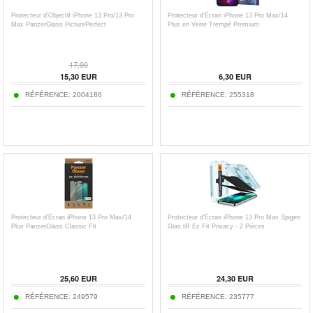
Protecteur d'Objectif iPhone 13 Pro/13 Pro
Protecteur d'Écran iPhone 13 Pro Max/14
Max PanzerGlass PicturePerfect
Plus en Verre Trempé Premium
17,90
15,30
EUR
6,30
EUR
RÉFÉRENCE:
2004186
RÉFÉRENCE:
255318
Protecteur d'Écran iPhone 13 Pro Max/14
Protecteur d'Écran iPhone 13 Pro Max Spigen
Plus PanzerGlass Classic Fit
Glas.tR Ez Fit Privacy - 2 Pièces
25,60
EUR
24,30
EUR
RÉFÉRENCE:
249579
RÉFÉRENCE:
235777