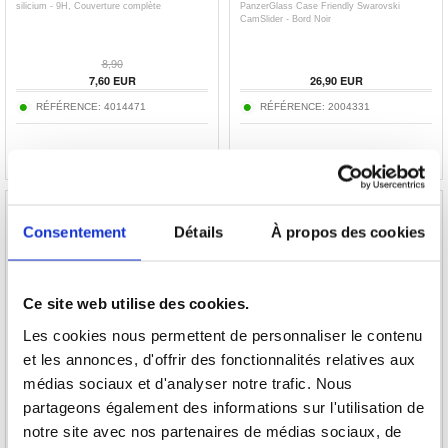
silicium - 9H, Couverture complète
PanzerGlass Case Friendly Swarovski
CamSlider - Bord Noir
8,90
7,60
EUR
26,90
EUR
RÉFÉRENCE:
4014471
RÉFÉRENCE:
2004331
Consentement
Détails
À propos des cookies
Protecteur d'Écran iPhone 13 Pro Max/14
Kit de Nettoyage Écran Qnect - Spray &
Plus en Verre Trempé 3D Mocolo - Bord Noir
Chiffon
Ce site web utilise des cookies.
Les cookies nous permettent de personnaliser le contenu
et les annonces, d'offrir des fonctionnalités relatives aux
12,70
EUR
14,00
EUR
médias sociaux et d'analyser notre trafic. Nous
RÉFÉRENCE:
264070
RÉFÉRENCE:
218563
partageons également des informations sur l'utilisation de
notre site avec nos partenaires de médias sociaux, de