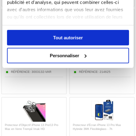
publicité et d'analyse, qui peuvent combiner celles-ci
avec d'autres informations que vous leur avez fournies
ou qu'ils ont collectées lors de votre utilisation de leurs
services.
Tout autoriser
FA-007 Nettoyeur d'écran portable pour
Lingettes Nettoyantes pour Écran Kontakt
téléphone portable, tablette, ordinateur
Chemie - 100 Pièces
portable (sans liquide)
Personnaliser
8,90
EUR
17,90
EUR
RÉFÉRENCE:
3003132-VAR
RÉFÉRENCE:
214625
Protecteur d'Objectif iPhone 13 Pro/13 Pro
Protecteur d'Écran iPhone 13 Pro Max
Max en Verre Trempé Imak HD
Hybride 3MK Flexibleglass - 7h