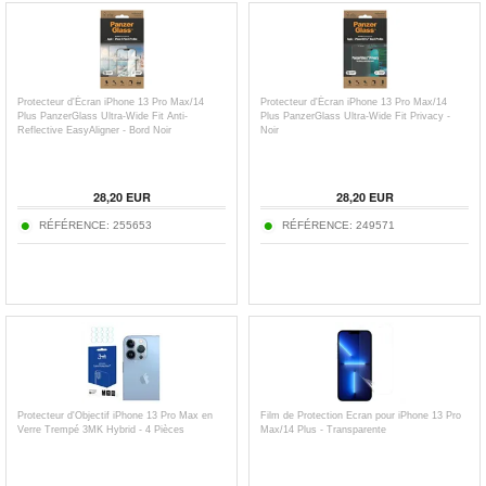
Protecteur d'Écran iPhone 13 Pro Max/14
Protecteur d'Écran iPhone 13 Pro Max/14
Plus PanzerGlass Ultra-Wide Fit Anti-
Plus PanzerGlass Ultra-Wide Fit Privacy -
Reflective EasyAligner - Bord Noir
Noir
28,20
EUR
28,20
EUR
RÉFÉRENCE:
255653
RÉFÉRENCE:
249571
Protecteur d'Objectif iPhone 13 Pro Max en
Film de Protection Ecran pour iPhone 13 Pro
Verre Trempé 3MK Hybrid - 4 Pièces
Max/14 Plus - Transparente