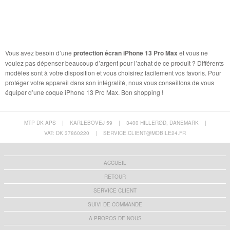
Vous avez besoin d’une
protection écran iPhone 13 Pro Max
et vous ne
voulez pas dépenser beaucoup d’argent pour l’achat de ce produit ? Différents
modèles sont à votre disposition et vous choisirez facilement vos favoris. Pour
protéger votre appareil dans son intégralité, nous vous conseillons de vous
équiper d’une coque iPhone 13 Pro Max. Bon shopping !
MTP DK APS
|
KARLEBOVEJ 59
|
3400 HILLERØD, DANEMARK
|
VAT: DK 37860220
|
SERVICE.CLIENT@MOBILE24.FR
ACCUEIL
RETOUR
SERVICE CLIENT
SUIVI DE COMMANDE
A PROPOS DE NOUS