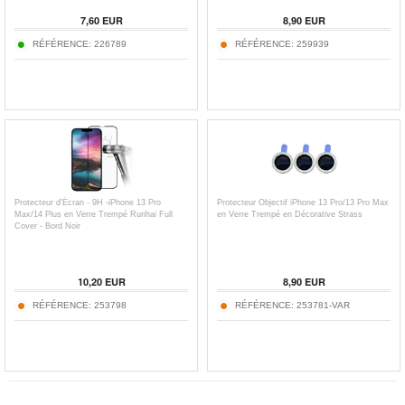
7,60
EUR
8,90
EUR
RÉFÉRENCE:
226789
RÉFÉRENCE:
259939
Protecteur d'Écran - 9H -iPhone 13 Pro
Protecteur Objectif iPhone 13 Pro/13 Pro Max
Max/14 Plus en Verre Trempé Rurihai Full
en Verre Trempé en Décorative Strass
Cover - Bord Noir
10,20
EUR
8,90
EUR
RÉFÉRENCE:
253798
RÉFÉRENCE:
253781-VAR