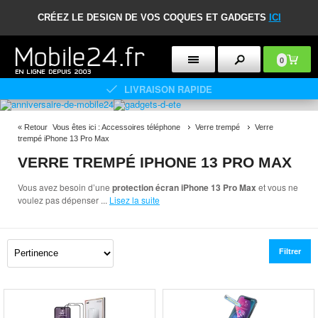
CRÉEZ LE DESIGN DE VOS COQUES ET GADGETS
ICI
0
LIVRAISON RAPIDE
«
Retour
Vous êtes ici :
Accessoires téléphone
Verre trempé
Verre
trempé iPhone 13 Pro Max
VERRE TREMPÉ IPHONE 13 PRO MAX
Vous avez besoin d’une
protection écran iPhone 13 Pro Max
et vous ne
voulez pas dépenser
...
Lisez la suite
Filtrer