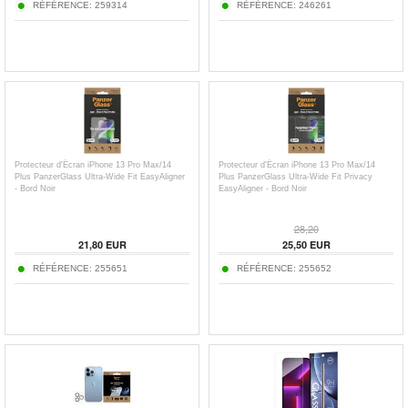
RÉFÉRENCE:
259314
RÉFÉRENCE:
246261
Protecteur d'Écran iPhone 13 Pro Max/14
Protecteur d'Écran iPhone 13 Pro Max/14
Plus PanzerGlass Ultra-Wide Fit EasyAligner
Plus PanzerGlass Ultra-Wide Fit Privacy
- Bord Noir
EasyAligner - Bord Noir
28,20
21,80
EUR
25,50
EUR
RÉFÉRENCE:
255651
RÉFÉRENCE:
255652