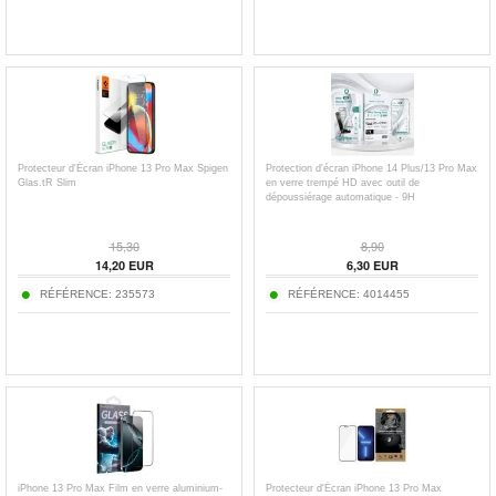
Protecteur d'Écran iPhone 13 Pro Max Spigen
Protection d'écran iPhone 14 Plus/13 Pro Max
Glas.tR Slim
en verre trempé HD avec outil de
dépoussiérage automatique - 9H
15,30
8,90
14,20
EUR
6,30
EUR
RÉFÉRENCE:
235573
RÉFÉRENCE:
4014455
iPhone 13 Pro Max Film en verre aluminium-
Protecteur d'Écran iPhone 13 Pro Max