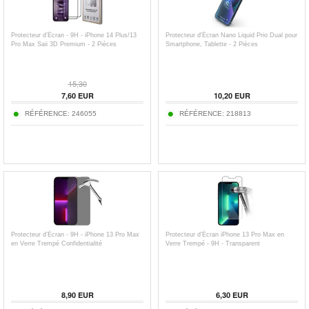
Protecteur d’Écran - 9H - iPhone 14 Plus/13
Protecteur d'Écran Nano Liquid Prio Dual pour
Pro Max Saii 3D Premium - 2 Pièces
Smartphone, Tablette - 2 Pièces
15,30
7,60
EUR
10,20
EUR
RÉFÉRENCE:
246055
RÉFÉRENCE:
218813
Protecteur d’Écran - 9H - iPhone 13 Pro Max
Protecteur d’Écran iPhone 13 Pro Max en
en Verre Trempé Confidentialité
Verre Trempé - 9H - Transparent
8,90
EUR
6,30
EUR