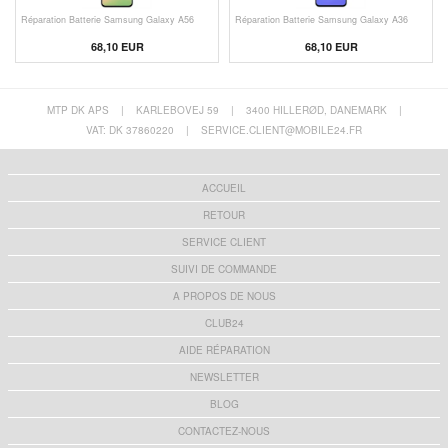
Réparation Batterie Samsung Galaxy A56
Réparation Batterie Samsung Galaxy A36
68,10 EUR
68,10 EUR
MTP DK APS
|
KARLEBOVEJ 59
|
3400 HILLERØD, DANEMARK
|
VAT: DK 37860220
|
SERVICE.CLIENT@MOBILE24.FR
ACCUEIL
RETOUR
SERVICE CLIENT
SUIVI DE COMMANDE
A PROPOS DE NOUS
CLUB24
AIDE RÉPARATION
NEWSLETTER
BLOG
CONTACTEZ-NOUS