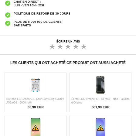
CHAT EN DIRECT :
LUN - VEN 10H - 22H
POLITIQUE DE RETOUR DE 30 JOURS
PLUS DE 8 000 000 DE CLIENTS
SATISFAITS
ÉCRIRE UN AVIS
LES CLIENTS QUI ONT ACHETÉ CE PRODUIT ONT AUSSI ACHETÉ
Batterie EB-BA566ABE pour Samsung Galaxy
Écran LCD iPhone 17 Pro Max - Noir - Qualité
A56/A36 - 5000mAh
d'Origine
35,90 EUR
681,90
EUR