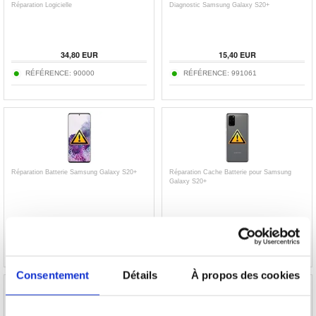
Réparation Logicielle
Diagnostic Samsung Galaxy S20+
34,80 EUR
15,40 EUR
RÉFÉRENCE: 90000
RÉFÉRENCE: 991061
Réparation Batterie Samsung Galaxy S20+
Réparation Cache Batterie pour Samsung
Galaxy S20+
55,20 EUR
68,10 EUR
RÉFÉRENCE: 991066
RÉFÉRENCE: 991163-VAR
Consentement
Détails
À propos des cookies