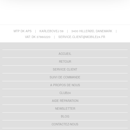
MTP DK APS
|
KARLEBOVEJ 59
|
3400 HILLERØD, DANEMARK
|
VAT: DK 37860220
|
SERVICE.CLIENT@MOBILE24.FR
ACCUEIL
RETOUR
SERVICE CLIENT
SUIVI DE COMMANDE
A PROPOS DE NOUS
CLUB24
AIDE RÉPARATION
NEWSLETTER
BLOG
CONTACTEZ-NOUS