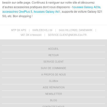
besoin sur cette page. Continuez à naviguer sur notre site et découvrez
d’autres accessoires pratiques dont nous disposons -
housses Galaxy A03s
,
accessoires OnePlus 5
,
housses Galaxy A41
, supports de voiture Galaxy S21
5G, etc. Bon shopping !
MTP DK APS
|
KARLEBOVEJ 59
|
3400 HILLERØD, DANEMARK
|
VAT: DK 37860220
|
SERVICE.CLIENT@MOBILE24.FR
ACCUEIL
RETOUR
SERVICE CLIENT
SUIVI DE COMMANDE
A PROPOS DE NOUS
CLUB24
AIDE RÉPARATION
NEWSLETTER
BLOG
CONTACTEZ-NOUS