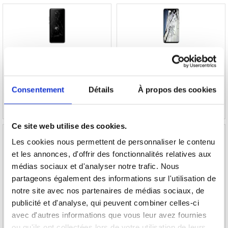
Réparation Cache Batterie pour Huawei Mate
Réparation Ecran LCD et Ecran Tactile
20 Pro
Huawei Mate 20 Pro - Vert
77,10 EUR
237,90 EUR
Consentement
Détails
À propos des cookies
RÉFÉRENCE: 990448-VAR
RÉFÉRENCE: 992259
Ce site web utilise des cookies.
Les cookies nous permettent de personnaliser le contenu
et les annonces, d'offrir des fonctionnalités relatives aux
médias sociaux et d'analyser notre trafic. Nous
Réparation Haut-parleur sonnerie Huawei
Réparation Nappe de Touches Latérales pour
partageons également des informations sur l'utilisation de
Mate 20 Pro
Huawei Mate 20 Pro
notre site avec nos partenaires de médias sociaux, de
publicité et d'analyse, qui peuvent combiner celles-ci
44,90 EUR
38,50 EUR
avec d'autres informations que vous leur avez fournies
RÉFÉRENCE: 990387
RÉFÉRENCE: 990332
ou qu'ils ont collectées lors de votre utilisation de leurs