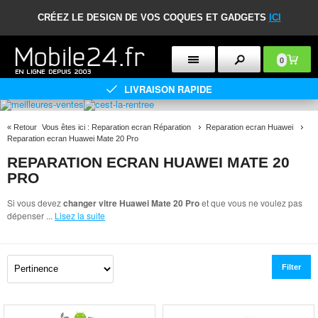
CRÉEZ LE DESIGN DE VOS COQUES ET GADGETS
ICI
0
LIVRAISON RAPIDE
«
Retour
Vous êtes ici :
Reparation ecran Réparation
Reparation ecran Huawei
Reparation ecran Huawei Mate 20 Pro
REPARATION ECRAN HUAWEI MATE 20
PRO
Si vous devez
changer vitre Huawei Mate 20 Pro
et que vous ne voulez pas
dépenser
...
Lisez la suite
Filter