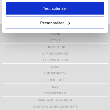
Tout autoriser
MTP DK APS
|
KARLEBOVEJ 59
|
3400 HILLERØD, DANEMARK
|
VAT: DK 37860220
|
SERVICE.CLIENT@MOBILE24.FR
Personnaliser
ACCUEIL
RETOUR
SERVICE CLIENT
SUIVI DE COMMANDE
A PROPOS DE NOUS
CLUB24
AIDE RÉPARATION
NEWSLETTER
BLOG
CONTACTEZ-NOUS
NOUVEAUTÉS ET ASTUCES
CONDITIONS GÉNÉRALES DE VENTE