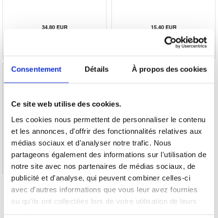
34,80 EUR
15,40 EUR
RÉFÉRENCE: 90000
RÉFÉRENCE: 991605
Consentement
Détails
À propos des cookies
Ce site web utilise des cookies.
Réparation Ecran LCD et Ecran Tactile iPad
Air (2019)
Les cookies nous permettent de personnaliser le contenu
et les annonces, d'offrir des fonctionnalités relatives aux
médias sociaux et d'analyser notre trafic. Nous
218,60 EUR
partageons également des informations sur l'utilisation de
RÉFÉRENCE: 991677-VAR
notre site avec nos partenaires de médias sociaux, de
publicité et d'analyse, qui peuvent combiner celles-ci
avec d'autres informations que vous leur avez fournies
ou qu'ils ont collectées lors de votre utilisation de leurs
services.