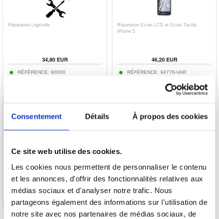
Réparation Logicielle
Réparation Ecran LCD et Ecran Tactile
iPhone 5
34,80 EUR
46,20 EUR
RÉFÉRENCE: 90000
RÉFÉRENCE: 94778-VAR
Consentement
Détails
À propos des cookies
Réparation Ecran LCD et Ecran Tactile
iPhone 5 - Blanc
Ce site web utilise des cookies.
Les cookies nous permettent de personnaliser le contenu
32,00 EUR
et les annonces, d'offrir des fonctionnalités relatives aux
RÉFÉRENCE: 94777
médias sociaux et d'analyser notre trafic. Nous
partageons également des informations sur l'utilisation de
notre site avec nos partenaires de médias sociaux, de