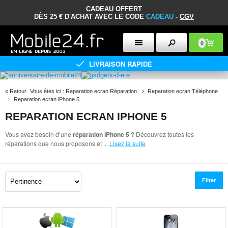
CADEAU OFFERT
DÈS 25 € D'ACHAT AVEC LE CODE
CADEAU
-
CGV
0
LIVRAISON RAPIDE
«
Retour
Vous êtes ici :
Reparation ecran Réparation
Reparation ecran Téléphone
Reparation ecran iPhone 5
REPARATION ECRAN IPHONE 5
Vous avez besoin d’une
réparation iPhone 5
? Découvrez toutes les
réparations que nous proposons et
...
Lisez la suite
Filter