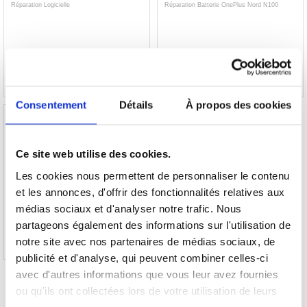
Réparation Logicielle
Réparation Batterie OnePlus Nord N100
34,80 EUR
62,90 EUR
RÉFÉRENCE: 90000
RÉFÉRENCE: 991628
Consentement
Détails
À propos des cookies
Ce site web utilise des cookies.
Réparation Ecran LCD et Ecran Tactile
Les cookies nous permettent de personnaliser le contenu
OnePlus Nord N100 - Noir
et les annonces, d'offrir des fonctionnalités relatives aux
médias sociaux et d'analyser notre trafic. Nous
93,80 EUR
partageons également des informations sur l'utilisation de
RÉFÉRENCE: 991629
notre site avec nos partenaires de médias sociaux, de
publicité et d'analyse, qui peuvent combiner celles-ci
avec d'autres informations que vous leur avez fournies
ou qu'ils ont collectées lors de votre utilisation de leurs
services.