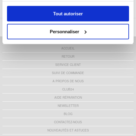
Tout autoriser
MTP DK APS
|
KARLEBOVEJ 59
|
3400 HILLERØD, DANEMARK
|
VAT: DK 37860220
|
SERVICE.CLIENT@MOBILE24.FR
Personnaliser
ACCUEIL
RETOUR
SERVICE CLIENT
SUIVI DE COMMANDE
A PROPOS DE NOUS
CLUB24
AIDE RÉPARATION
NEWSLETTER
BLOG
CONTACTEZ-NOUS
NOUVEAUTÉS ET ASTUCES