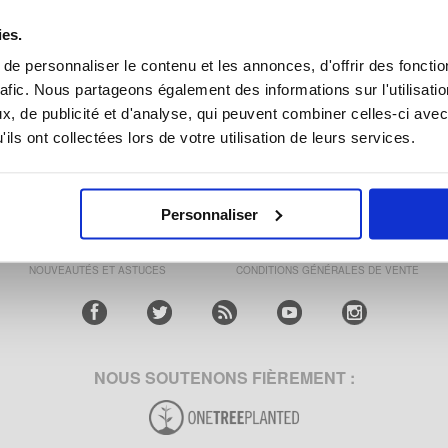
ies.
e personnaliser le contenu et les annonces, d'offrir des fonctio
 POCO PAD ÉCRAN,
XIAOMI REDMI PAD SE 8.7 ÉCRAN,
rafic. Nous partageons également des informations sur l'utilisati
TIONS & PIÈCES
RÉPARATIONS & PIÈCES
DÉTACHÉES
DÉTACHÉES
, de publicité et d'analyse, qui peuvent combiner celles-ci avec
ils ont collectées lors de votre utilisation de leurs services.
ARLEBOVEJ 59
|
3400 HILLERØD, DANEMARK
|
VAT: DK 37860220
|
SERVICE.CL
Personnaliser
SERVICE CLIENT
SUIVI DE COMMANDE
CLUB24
NOUVEAUTÉS ET ASTUCES
CONDITIONS GÉNÉRALES DE VENTE
NOUS SOUTENONS FIÈREMENT :