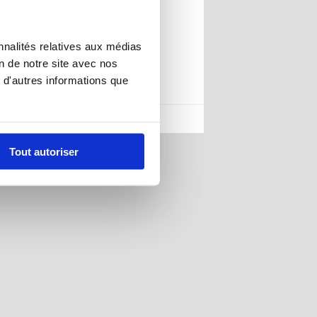
nnalités relatives aux médias
on de notre site avec nos
 d'autres informations que
IENT@MOBILE24.FR
Tout autoriser
BLOG
CONTACTEZ-NOUS