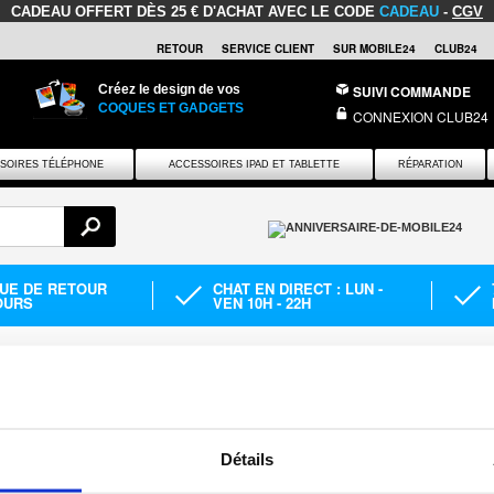
CADEAU OFFERT
DÈS 25 € D'ACHAT AVEC LE CODE
CADEAU
-
CGV
RETOUR
SERVICE CLIENT
SUR MOBILE24
CLUB24
Créez le design de vos
SUIVI COMMANDE
COQUES ET GADGETS
CONNEXION CLUB24
SOIRES TÉLÉPHONE
ACCESSOIRES IPAD ET TABLETTE
RÉPARATION
QUE DE RETOUR
CHAT EN DIRECT : LUN -
OURS
VEN 10H - 22H
Reparation ecran Tablette
Réparation Tablette Xiaomi
ETTE XIAOMI
Détails