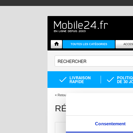
TOUTES LES CATÉGORIES
ACCES
LIVRAISON
POLITI
RAPIDE
DE 30 J
«
Retour
Vous êtes ici :
Reparation ecran Réparation
RÉPARATION TABL
Consentement