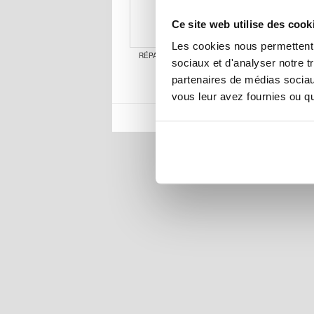
Ce site web utilise des cook
Les cookies nous permettent d
RÉPARATION XIAOMI PAD 5 PRO
XIAOMI
sociaux et d'analyser notre t
RÉPARA
partenaires de médias sociaux
vous leur avez fournies ou qu'
MTP DK APS
|
K
ACCUEIL
RETOUR