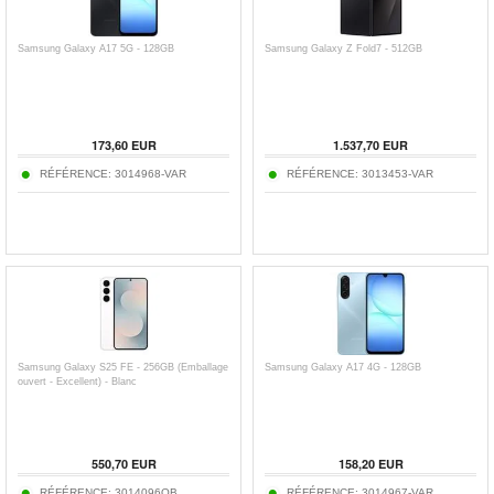
Samsung Galaxy A17 5G - 128GB
Samsung Galaxy Z Fold7 - 512GB
173,60
EUR
1.537,70
EUR
RÉFÉRENCE:
3014968-VAR
RÉFÉRENCE:
3013453-VAR
Samsung Galaxy S25 FE - 256GB (Emballage
Samsung Galaxy A17 4G - 128GB
ouvert - Excellent) - Blanc
550,70
EUR
158,20
EUR
RÉFÉRENCE:
3014096OB
RÉFÉRENCE:
3014967-VAR