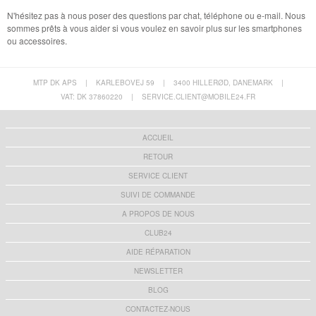
N'hésitez pas à nous poser des questions par chat, téléphone ou e-mail. Nous
sommes prêts à vous aider si vous voulez en savoir plus sur les smartphones
ou accessoires.
MTP DK APS
|
KARLEBOVEJ 59
|
3400 HILLERØD, DANEMARK
|
VAT: DK 37860220
|
SERVICE.CLIENT@MOBILE24.FR
ACCUEIL
RETOUR
SERVICE CLIENT
SUIVI DE COMMANDE
A PROPOS DE NOUS
CLUB24
AIDE RÉPARATION
NEWSLETTER
BLOG
CONTACTEZ-NOUS