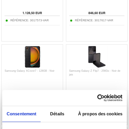
1.128,50
EUR
846,60
EUR
RÉFÉRENCE:
3017573-VAR
RÉFÉRENCE:
3017617-VAR
Samsung Galaxy XCover7 - 128GB - Noir
Samsung Galaxy Z Flip7 - 256Go - Noir de
jais
257,20
EUR
862,10
EUR
RÉFÉRENCE:
3013435
RÉFÉRENCE:
269788
Consentement
Détails
À propos des cookies