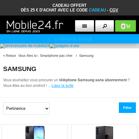
CADEAU OFFERT
DÈS 25 € D'ACHAT AVEC LE CODE
CADEAU
-
CGV
0
POLITIQUE DE RETOUR DE 30 JOURS
«
Retour
Vous êtes ici :
Smartphone pas cher
Samsung
SAMSUNG
Vous souhaitez vous procurer un
téléphone Samsung sans abonnement
?
Vous êtes au bon endroit !
...
Lisez la suite
Filter