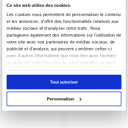
Ce site web utilise des cookies.
Les cookies nous permettent de personnaliser le contenu
et les annonces, d'offrir des fonctionnalités relatives aux
Samsung Galaxy Z Flip8 - 256 Go
Samsung Galaxy Z Flip8 - 512 Go
médias sociaux et d'analyser notre trafic. Nous
partageons également des informations sur l'utilisation de
notre site avec nos partenaires de médias sociaux, de
publicité et d'analyse, qui peuvent combiner celles-ci
923,80
EUR
986,90
EUR
avec d'autres informations que vous leur avez fournies
RÉFÉRENCE:
3020446-VAR
RÉFÉRENCE:
3020449-VAR
ou qu'ils ont collectées lors de votre utilisation de leurs
services.
Tout autoriser
Personnaliser
Samsung Galaxy Z Fold8 - 256 Go
Samsung Galaxy Z Fold8 - 512 Go