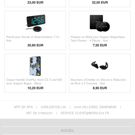
23,00
EUR
32,00 EUR
Réveil pour Sourds et Malentendants T1H -
Plaques en Métal pour Support Magnétique
Noir
Tech-Protect - 4 Pièces - Noir
30,80
EUR
7,50 EUR
Coque Hybride OnePlus Nord CE 3 Lite/N30
Bouchons d'Oreilles en Silicone à Réduction
avec Support Bague - Bleue
de Bruit à 3 Couches - Noir
10,20 EUR
8,90 EUR
MTP DK APS
|
KARLEBOVEJ 59
|
3400 HILLERØD, DANEMARK
|
VAT: DK 37860220
|
SERVICE.CLIENT@MOBILE24.FR
ACCUEIL