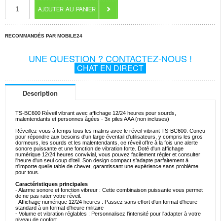
RECOMMANDÉS PAR MOBILE24
UNE QUESTION ? CONTACTEZ-NOUS !
CHAT EN DIRECT
Description
TS-BC600 Réveil vibrant avec affichage 12/24 heures pour sourds,
malentendants et personnes âgées - 3x piles AAA (non incluses)
Réveillez-vous à temps tous les matins avec le réveil vibrant TS-BC600. Conçu
pour répondre aux besoins d'un large éventail d'utilisateurs, y compris les gros
dormeurs, les sourds et les malentendants, ce réveil offre à la fois une alerte
sonore puissante et une fonction de vibration forte. Doté d'un affichage
numérique 12/24 heures convivial, vous pouvez facilement régler et consulter
l'heure d'un seul coup d'œil. Son design compact s'adapte parfaitement à
n'importe quelle table de chevet, garantissant une expérience sans problème
pour tous.
Caractéristiques principales
- Alarme sonore et fonction vibreur : Cette combinaison puissante vous permet
de ne pas rater votre réveil.
- Affichage numérique 12/24 heures : Passez sans effort d'un format d'heure
standard à un format d'heure militaire
- Volume et vibration réglables : Personnalisez l'intensité pour l'adapter à votre
niveau de confort