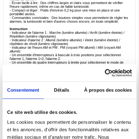
- Écran facile à lire : Des chiffres larges et clairs vous permettent de vérifier
l'heure rapidement, même en cas de faible luminosité.
- Compact et léger : Poids d'environ 0,2 kg pour une mise en place et une
portabilité aisées.
- Commandes conviviales : Des boutons simples vous permettent de régler les
alarmes, la luminosité et bien d'autres choses encore, en toute simplicité.
Instruction
- Indicateur de l'alarme 1 : Marche (lumière allumée) / Arrêt (lumière éteinte) /
Répétition (lumière clignotante)
- Indicateur d'alarme 2 : Allumé (lumière allumée) / éteint (lumière éteinte) /
répétition de réveil (lumière clignotante)
- Indicateur de l'heure AM et PM : PM (voyant PM allumé) / AM (voyant AM
allumé)
- Un ensemble d'interrupteurs à bascule à trois positions pour sélectionner
l'alarme 1, l'alarme 1+2, l'alarme 2.
- Un ensemble de quatre interrupteurs à tirette pour sélectionner le mode de
rappel d'arrivée de l'alarme : vibration + alarme + lumière clignotante, vibration +
lumière clignotante, alarme + lumière clignotante.
- Lumière, alarme + lumière clignotante. fermer tout
- Lorsque l'alarme retentit, si aucun bouton n'est actionné, l'alarme dure 5
minutes (la durée de l'alarme est réglable indépendamment : 1-30 minutes).
- Touche Snooze (par défaut, 10 minutes de snooze, durée de snooze réglable
: 1-30 minutes réglables)
Consentement
Détails
À propos des cookies
- Touche Plus : changement de format 12/24 heures
- Touche Moins : Bouton permettant de régler la luminosité et le volume de
l'écran
Exemples d'utilisation idéaux
- Personnes âgées ou malentendantes : La vibration fiable et l'alerte forte
Ce site web utilise des cookies.
offrent une plus grande tranquillité d'esprit.
- Dormeurs profonds : La fonction de vibration forte empêche de trop
Les cookies nous permettent de personnaliser le contenu
s'endormir les matins chargés.
- Travailleurs postés : Les alarmes multiples et le volume réglable s'adaptent
et les annonces, d'offrir des fonctionnalités relatives aux
aux rythmes de sommeil irréguliers.
- Compagnon de voyage : Léger, il se glisse facilement dans une valise pour les
médias sociaux et d'analyser notre trafic. Nous
réveils en déplacement.