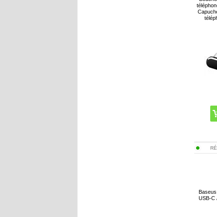
téléphon
Capucho
télép
RÉ
Baseus
USB-C 