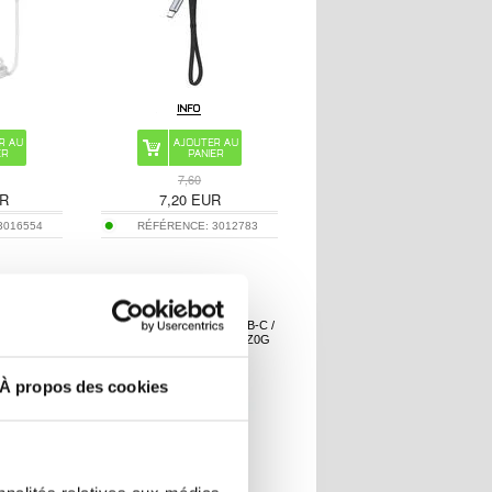
7,60
R
7,20
EUR
3016554
RÉFÉRENCE:
3012783
ssager en L
Câble Adaptateur Audio USB-C /
liable
3.5mm Baseus CAHUB-EZ0G
À propos des cookies