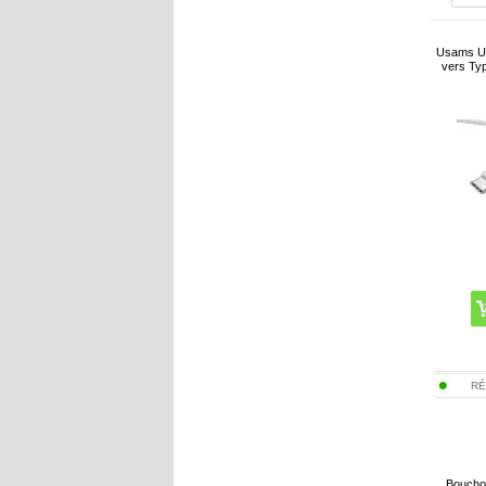
Usams U
vers Ty
RÉ
Bouchon