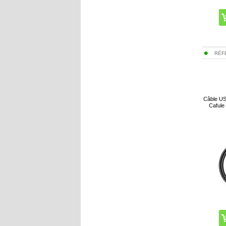
RÉF
Câble US
Cafule