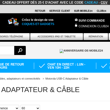
CADEAU OFFERT
DÈS 25 € D'ACHAT AVEC LE CODE
CADEAU
-
CGV
RETOUR
SERVICE CLIENT
SUR MOBILE24
CLUB24
Créez le design de vos
SUIVI COMMANDE
COQUES ET GADGETS
CONNEXION CLUB24
SOIRES TÉLÉPHONE
ACCESSOIRES IPAD ET TABLETTE
RÉPARATION
QUE DE RETOUR
CHAT EN DIRECT : LUN -
OURS
VEN 10H - 22H
bles, adaptateurs et connectivités
Motorola USB-C Adaptateur & Câble
 ADAPTATEUR & CÂBLE