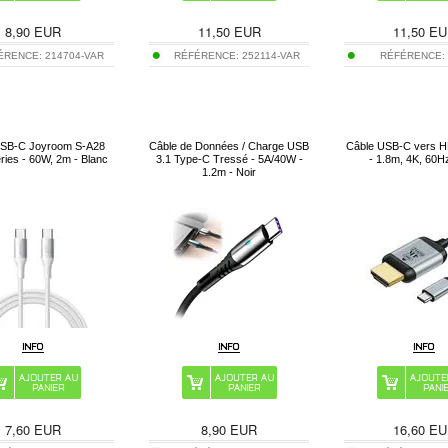
8,90
EUR
11,50
EUR
11,50
EU
ÉRENCE:
214704-VAR
RÉFÉRENCE:
252114-VAR
RÉFÉRENCE
USB-C Joyroom S-A28
Câble de Données / Charge USB
Câble USB-C vers 
ries - 60W, 2m - Blanc
3.1 Type-C Tressé - 5A/40W -
- 1.8m, 4K, 60Hz
1.2m - Noir
7,60
EUR
8,90
EUR
16,60
EU