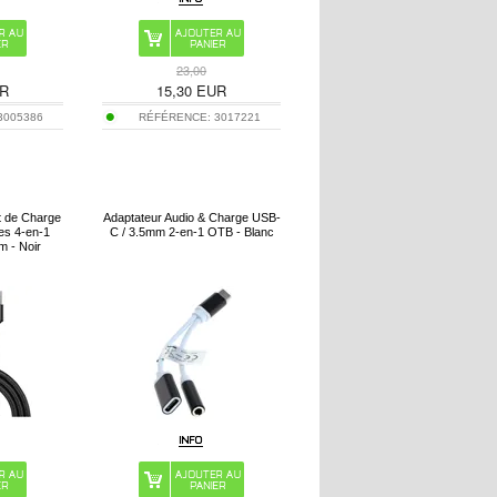
23,00
R
15,30
EUR
3005386
RÉFÉRENCE:
3017221
t de Charge
Adaptateur Audio & Charge USB-
es 4-en-1
C / 3.5mm 2-en-1 OTB - Blanc
m - Noir