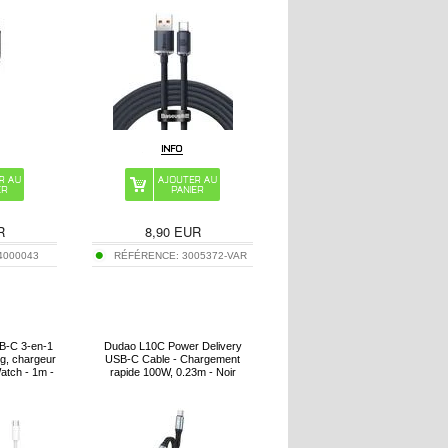
R
8,90
EUR
4000043
RÉFÉRENCE:
3005372-VAR
B-C 3-en-1
Dudao L10C Power Delivery
g, chargeur
USB-C Cable - Chargement
Watch - 1m -
rapide 100W, 0.23m - Noir