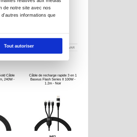
nnalités relatives aux médias
on de notre site avec nos
 d'autres informations que
R
8,90
EUR
Tout autoriser
3018509
RÉFÉRENCE:
216794-VAR
old Câble
Câble de recharge rapide 3 en 1
m, 240W -
Baseus Flash Series II 100W -
1.2m - Noir