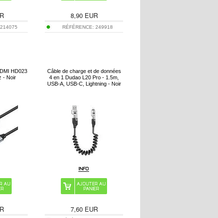
R
8,90
EUR
:
214075
RÉFÉRENCE:
249918
HDMI HD023
Câble de charge et de données
 - Noir
4 en 1 Dudao L20 Pro - 1.5m,
USB-A, USB-C, Lightning - Noir
R
7,60
EUR