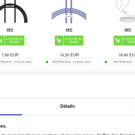
7,60
EUR
10,20
EUR
16,60
EU
ÉRENCE:
223379-VAR
RÉFÉRENCE:
215824-VAR
RÉFÉRENCE:
USB-C Mcdodo Night
Tech-Protect NC20W Chargeur
Adaptateur USB-C E
0-degree - 1.8m - Noir
USB-C avec câble Type-C -
avec support p
Titane
Blanc
Détails
ies.