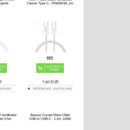
rgenté
Classic Type-C - PD60W/3A, 1m
R
7,60
EUR
3011655
RÉFÉRENCE:
3002761-VAR
textilkabel
Baseus Crystal Shine Câble
ter 0.5m
USB-A / USB-C - 1.2m, 100W