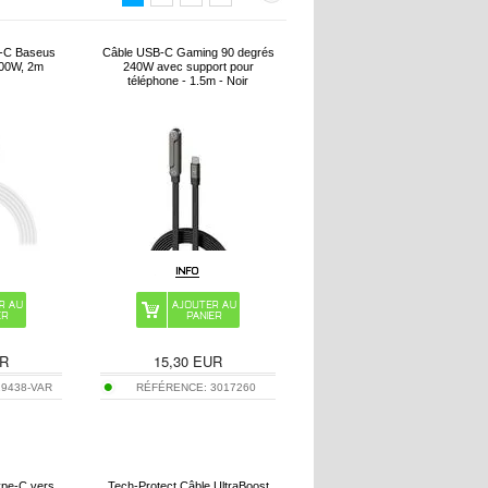
-C Baseus
Câble USB-C Gaming 90 degrés
100W, 2m
240W avec support pour
téléphone - 1.5m - Noir
R
15,30
EUR
29438-VAR
RÉFÉRENCE:
3017260
ype-C vers
Tech-Protect Câble UltraBoost