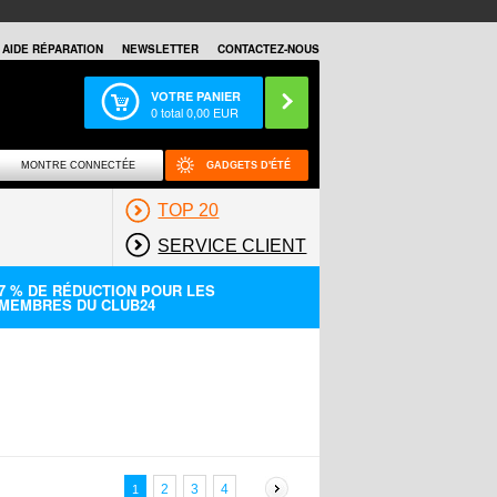
AIDE RÉPARATION
NEWSLETTER
CONTACTEZ-NOUS
VOTRE PANIER
0
total
0,00
EUR
MONTRE CONNECTÉE
GADGETS D'ÉTÉ
TOP 20
SERVICE CLIENT
7 % DE RÉDUCTION POUR LES
MEMBRES DU CLUB24
2
3
4
1