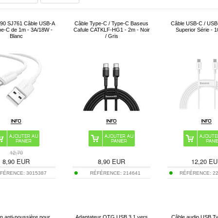
90 SJ761 Câble USB-A
Câble Type-C / Type-C Baseus
Câble USB-C / USB
pe-C de 1m - 3A/18W -
Cafule CATKLF-HG1 - 2m - Noir
Superior Série - 
Blanc
/ Gris
12,70
8,90
EUR
8,90
EUR
12,20
EU
FÉRENCE:
3015387
RÉFÉRENCE:
214641
RÉFÉRENCE:
2
 anti-poussière pour
Adaptateur OTG USB 3.1 vers
Câble audio USB T