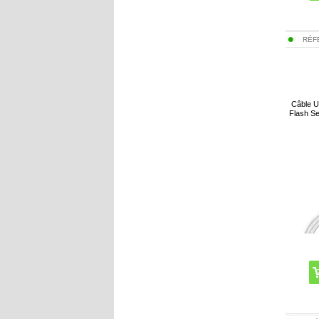
RÉF
Câble 
Flash Se