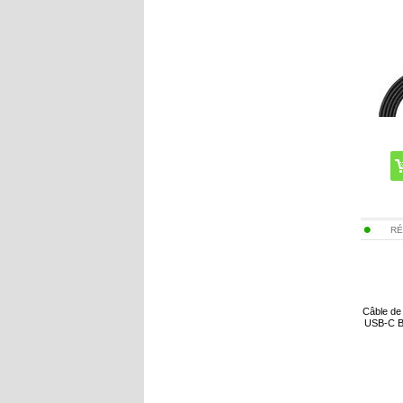
RÉ
Câble de
USB-C B