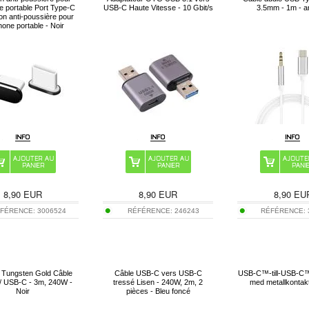
e portable Port Type-C
USB-C Haute Vitesse - 10 Gbit/s
3.5mm - 1m - a
n anti-poussière pour
hone portable - Noir
8,90
EUR
8,90
EUR
8,90
EU
FÉRENCE:
3006524
RÉFÉRENCE:
246243
RÉFÉRENCE:
 Tungsten Gold Câble
Câble USB-C vers USB-C
USB-C™-till-USB-C™-
/ USB-C - 3m, 240W -
tressé Lisen - 240W, 2m, 2
med metallkontak
Noir
pièces - Bleu foncé