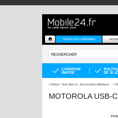
TOUTES LES CATÉGORIES
ACCES
LIVRAISON
POLITI
RAPIDE
DE 30 J
«
Retour
Vous êtes ici :
Accessoires téléphone
Câ
MOTOROLA USB-C