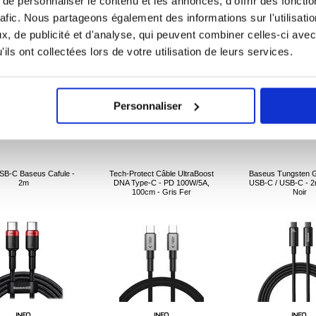
e personnaliser le contenu et les annonces, d'offrir des fonctio
rafic. Nous partageons également des informations sur l'utilisati
, de publicité et d'analyse, qui peuvent combiner celles-ci avec
ils ont collectées lors de votre utilisation de leurs services.
11,50
EUR
12,70
EUR
11,50
EU
Personnaliser
ÉFÉRENCE:
216396
RÉFÉRENCE:
3012565
RÉFÉRENCE:
SB-C Baseus Cafule -
Tech-Protect Câble UltraBoost
Baseus Tungsten G
2m
DNA Type-C - PD 100W/5A,
USB-C / USB-C - 2
100cm - Gris Fer
Noir