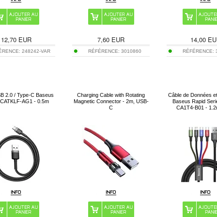
12,70
EUR
7,60
EUR
14,00
EU
ÉRENCE:
248242-VAR
RÉFÉRENCE:
3010860
RÉFÉRENCE:
B 2.0 / Type-C Baseus
Charging Cable with Rotating
Câble de Données e
 CATKLF-AG1 - 0.5m
Magnetic Connector - 2m, USB-
Baseus Rapid Seri
C
CA1T4-B01 - 1.2