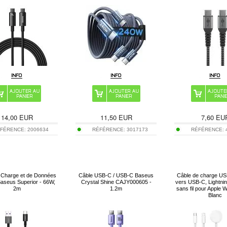
14,00
EUR
11,50
EUR
7,60
EU
FÉRENCE:
2006634
RÉFÉRENCE:
3017173
RÉFÉRENCE:
 Charge et de Données
Câble USB-C / USB-C Baseus
Câble de charge US
aseus Superior - 66W,
Crystal Shine CAJY000605 -
vers USB-C, Lightnin
2m
1.2m
sans fil pour Apple 
Blanc