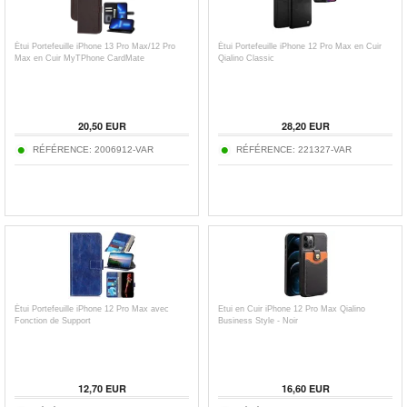
Étui Portefeuille iPhone 13 Pro Max/12 Pro
Étui Portefeuille iPhone 12 Pro Max en Cuir
Max en Cuir MyTPhone CardMate
Qialino Classic
20,50
EUR
28,20
EUR
RÉFÉRENCE:
2006912-VAR
RÉFÉRENCE:
221327-VAR
Étui Portefeuille iPhone 12 Pro Max avec
Etui en Cuir iPhone 12 Pro Max Qialino
Fonction de Support
Business Style - Noir
12,70
EUR
16,60
EUR