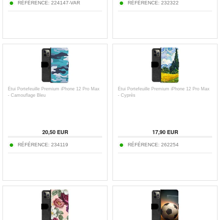
RÉFÉRENCE:
224147-VAR
RÉFÉRENCE:
232322
Étui Portefeuille Premium iPhone 12 Pro Max
Étui Portefeuille Premium iPhone 12 Pro Max
- Camouflage Bleu
- Cyprès
20,50
EUR
17,90
EUR
RÉFÉRENCE:
234119
RÉFÉRENCE:
262254