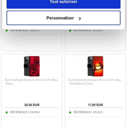
Tout autoriser
- Motif Citron
- Panthère Noire
Personnaliser
20,50
EUR
17,90
EUR
RÉFÉRENCE:
234122
RÉFÉRENCE:
261110
Étui Portefeuille Premium iPhone 12 Pro Max
Étui Portefeuille Premium iPhone 12 Pro Max
- Rose
- Silhouette de Coeur
20,50
EUR
17,90
EUR
RÉFÉRENCE:
234092
RÉFÉRENCE:
261115