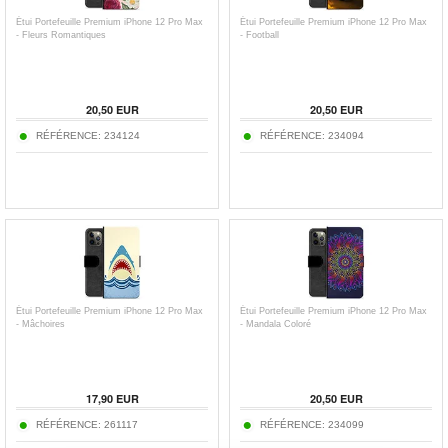
Étui Portefeuille Premium iPhone 12 Pro Max
Étui Portefeuille Premium iPhone 12 Pro Max
- Fleurs Romantiques
- Football
20,50
EUR
20,50
EUR
RÉFÉRENCE:
234124
RÉFÉRENCE:
234094
Étui Portefeuille Premium iPhone 12 Pro Max
Étui Portefeuille Premium iPhone 12 Pro Max
- Mâchoires
- Mandala Coloré
17,90
EUR
20,50
EUR
RÉFÉRENCE:
261117
RÉFÉRENCE:
234099