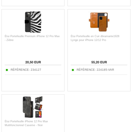
Étui Portefeuille Premium iPhone 12 Pro Max
Étui Portefeuille en Cuir dbramante1928
- Zèbre
Lynge pour iPhone 12/12 Pro
20,50
EUR
55,20
EUR
RÉFÉRENCE:
234127
RÉFÉRENCE:
224185-VAR
Étui Portefeuille iPhone 12 Pro Max
Multifonctionnel Caseme - Noir