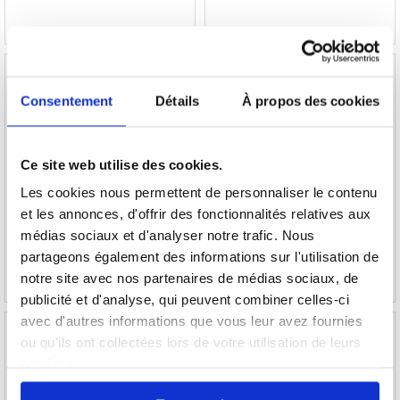
Consentement
Détails
À propos des cookies
Étui Portefeuille Premium iPhone 12 Pro Max
Étui Portefeuille Premium iPhone 12 Pro Max
- Marbre Élégant
- Marbre Rouge
Ce site web utilise des cookies.
Les cookies nous permettent de personnaliser le contenu
et les annonces, d'offrir des fonctionnalités relatives aux
20,50
EUR
20,50
EUR
médias sociaux et d'analyser notre trafic. Nous
RÉFÉRENCE:
234101
RÉFÉRENCE:
234105
partageons également des informations sur l'utilisation de
notre site avec nos partenaires de médias sociaux, de
publicité et d'analyse, qui peuvent combiner celles-ci
avec d'autres informations que vous leur avez fournies
ou qu'ils ont collectées lors de votre utilisation de leurs
services.
Étui Portefeuille Premium iPhone 12 Pro Max
Étui Portefeuille Premium iPhone 12 Pro Max