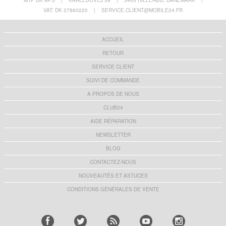
MTP DK APS
|
KARLEBOVEJ 59
|
3400 HILLERØD, DANEMARK
|
VAT: DK 37860220
|
SERVICE.CLIENT@MOBILE24.FR
ACCUEIL
RETOUR
SERVICE CLIENT
SUIVI DE COMMANDE
A PROPOS DE NOUS
CLUB24
AIDE RÉPARATION
NEWSLETTER
BLOG
CONTACTEZ-NOUS
NOUVEAUTÉS ET ASTUCES
CONDITIONS GÉNÉRALES DE VENTE