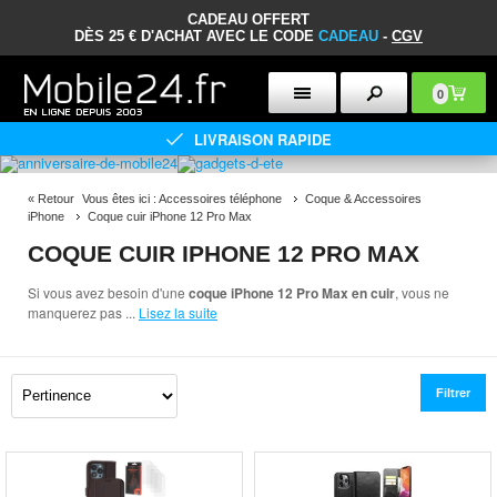
CADEAU OFFERT
DÈS 25 € D'ACHAT AVEC LE CODE
CADEAU
-
CGV
0
LIVRAISON RAPIDE
«
Retour
Vous êtes ici :
Accessoires téléphone
Coque & Accessoires
iPhone
Coque cuir iPhone 12 Pro Max
COQUE CUIR IPHONE 12 PRO MAX
Si vous avez besoin d'une
coque iPhone 12 Pro Max en cuir
, vous ne
manquerez pas
...
Lisez la suite
Filtrer