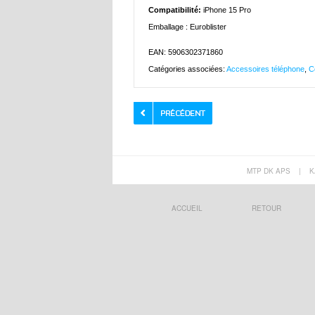
Compatibilité:
iPhone 15 Pro
Emballage : Euroblister
EAN: 5906302371860
Catégories associées:
Accessoires téléphone
,
C
MTP DK APS
|
K
ACCUEIL
RETOUR