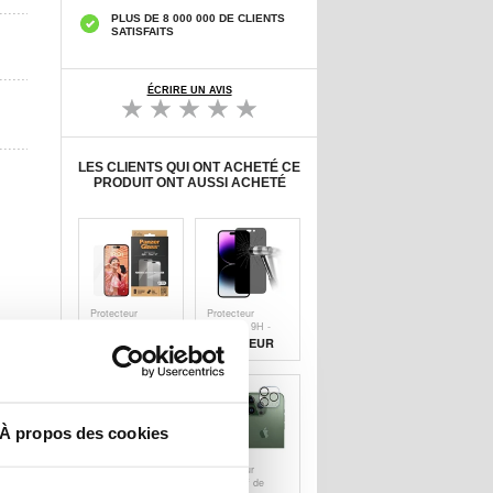
PLUS DE 8 000 000 DE CLIENTS
SATISFAITS
ÉCRIRE UN AVIS
LES CLIENTS QUI ONT ACHETÉ CE
PRODUIT ONT AUSSI ACHETÉ
Protecteur
Protecteur
d'Écran iPhone
d’Écran - 9H -
15 Pro
iPhone 15 Pro en
20,90
EUR
8,90 EUR
PanzerGlass
Verre Trempé -
Classic Fit
Privacy
À propos des cookies
Protecteur
Protecteur
d’Écran iPhone
d'Objectif de