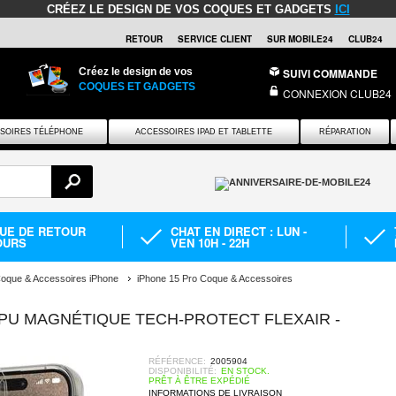
CRÉEZ LE DESIGN DE VOS COQUES ET GADGETS
ICI
RETOUR
SERVICE CLIENT
SUR MOBILE24
CLUB24
Créez le design de vos
SUIVI COMMANDE
COQUES ET GADGETS
CONNEXION CLUB24
SOIRES TÉLÉPHONE
ACCESSOIRES IPAD ET TABLETTE
RÉPARATION
QUE DE RETOUR
CHAT EN DIRECT : LUN -
OURS
VEN 10H - 22H
oque & Accessoires iPhone
iPhone 15 Pro Coque & Accessoires
PU MAGNÉTIQUE TECH-PROTECT FLEXAIR -
RÉFÉRENCE:
2005904
DISPONIBILITÉ:
EN STOCK.
PRÊT À ÊTRE EXPÉDIÉ
INFORMATIONS DE LIVRAISON