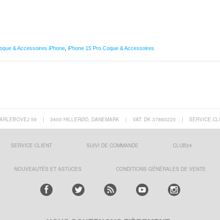
oque & Accessoires iPhone
,
iPhone 15 Pro Coque & Accessoires
ARLEBOVEJ 59
|
3400 HILLERØD, DANEMARK
|
VAT: DK 37860220
|
SERVICE.CL
SERVICE CLIENT
SUIVI DE COMMANDE
CLUB24
NOUVEAUTÉS ET ASTUCES
CONDITIONS GÉNÉRALES DE VENTE