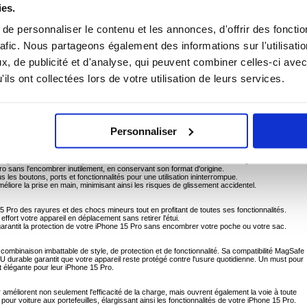
ies.
e personnaliser le contenu et les annonces, d'offrir des fonctio
pour iPhone 15 Pro
rafic. Nous partageons également des informations sur l'utilisati
nieusement flexibilité, durabilité et design ergonomique pour offrir une protection supérieure
fonctionnalité. Fabriqué à partir d'un matériau TPU de première qualité, cet étui léger offre
, de publicité et d'analyse, qui peuvent combiner celles-ci avec
s mineurs et l'usure quotidienne.
ils ont collectées lors de votre utilisation de leurs services.
e, l'étui FlexAir permet la recharge sans fil sans qu'il soit nécessaire de retirer le
ans effort et sans souci. L'ajustement précis garantit un accès total à tous les ports et à
e mais robuste offre une prise sûre, réduisant ainsi le risque de chutes accidentelles.
ois la protection et la commodité, l'étui FlexAir conserve son apparence élégante et garantit que
Personnaliser
un matériau TPU de haute qualité, l'étui résiste aux rayures, à l'abrasion et aux dommages
ntégré permet une recharge sans fil transparente avec les accessoires MagSafe.
Pro sans l'encombrer inutilement, en conservant son format d'origine.
 les boutons, ports et fonctionnalités pour une utilisation ininterrompue.
éliore la prise en main, minimisant ainsi les risques de glissement accidentel.
 15 Pro des rayures et des chocs mineurs tout en profitant de toutes ses fonctionnalités.
ffort votre appareil en déplacement sans retirer l'étui.
garantit la protection de votre iPhone 15 Pro sans encombrer votre poche ou votre sac.
combinaison imbattable de style, de protection et de fonctionnalité. Sa compatibilité MagSafe
U durable garantit que votre appareil reste protégé contre l'usure quotidienne. Un must pour
t élégante pour leur iPhone 15 Pro.
méliorent non seulement l'efficacité de la charge, mais ouvrent également la voie à toute
our voiture aux portefeuilles, élargissant ainsi les fonctionnalités de votre iPhone 15 Pro.