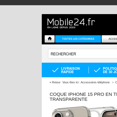
TOUTES LES CATÉGORIES
ACCES
LIVRAISON
POLITI
RAPIDE
DE 30 J
«
Retour
Vous êtes Ici :
Accessoires téléphone
C
COQUE IPHONE 15 PRO EN T
TRANSPARENTE