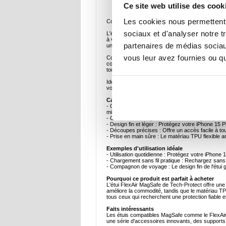
Description
Ce site web utilise des cook
Les cookies nous permettent d
Coque en TPU Magnétique Tech-Protect FlexAir 
sociaux et d'analyser notre t
L'étui FlexAir MagSafe de Tech-Protect allie harmo
à votre appareil sans compromettre le style ou la 
partenaires de médias sociaux
une protection fiable contre les rayures, les choc
vous leur avez fournies ou qu'
Conçu avec un anneau magnétique compatible MagSaf
couvercle, ce qui permet de renouveler l'énergie s
toutes les fonctions, tandis que le matériau soupl
Idéal pour les utilisateurs qui privilégient à la f
votre appareil reste en sécurité avec style.
Caractéristiques et spécifications clés
- Construction TPU durable : Fabriqué à partir d'
mineurs.
- Compatibilité MagSafe : L'anneau magnétique i
- Design fin et léger : Protégez votre iPhone 15 
- Découpes précises : Offre un accès facile à tous
- Prise en main sûre : Le matériau TPU flexible am
Exemples d'utilisation idéale
- Utilisation quotidienne : Protégez votre iPhone
- Chargement sans fil pratique : Rechargez sans e
- Compagnon de voyage : Le design fin de l'étui 
Pourquoi ce produit est parfait à acheter
L'étui FlexAir MagSafe de Tech-Protect offre une 
améliore la commodité, tandis que le matériau TP
tous ceux qui recherchent une protection fiable e
Faits intéressants
Les étuis compatibles MagSafe comme le FlexAir a
une série d'accessoires innovants, des supports p