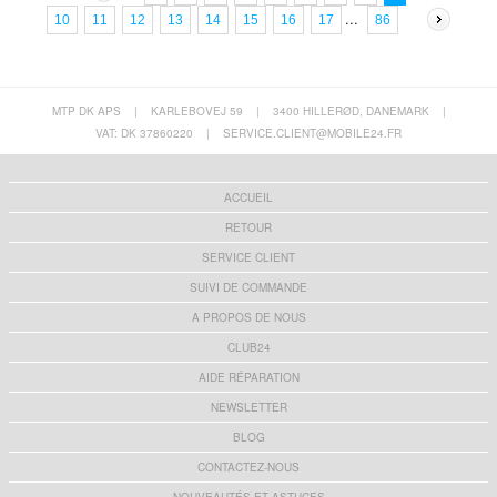
...
86
10
11
12
13
14
15
16
17
MTP DK APS
|
KARLEBOVEJ 59
|
3400 HILLERØD, DANEMARK
|
VAT: DK 37860220
|
SERVICE.CLIENT@MOBILE24.FR
ACCUEIL
RETOUR
SERVICE CLIENT
SUIVI DE COMMANDE
A PROPOS DE NOUS
CLUB24
AIDE RÉPARATION
NEWSLETTER
BLOG
CONTACTEZ-NOUS