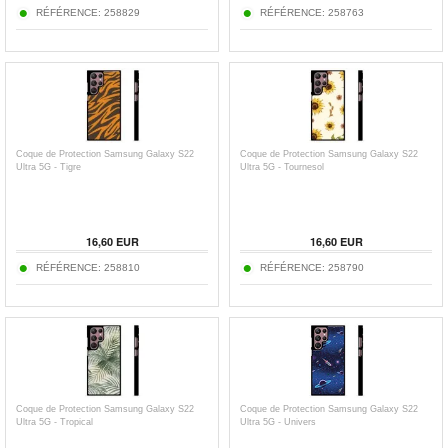
RÉFÉRENCE:
258829
RÉFÉRENCE:
258763
Coque de Protection Samsung Galaxy S22
Coque de Protection Samsung Galaxy S22
Ultra 5G - Tigre
Ultra 5G - Tournesol
16,60 EUR
16,60 EUR
RÉFÉRENCE:
258810
RÉFÉRENCE:
258790
Coque de Protection Samsung Galaxy S22
Coque de Protection Samsung Galaxy S22
Ultra 5G - Tropical
Ultra 5G - Univers