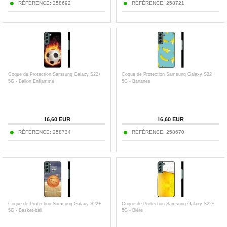
RÉFÉRENCE:
258692
RÉFÉRENCE:
258721
Coque de Protection Samsung Galaxy S22+
Coque de Protection Samsung Galaxy S22+
5G - Ballon Enflammé
5G - Bananes
16,60 EUR
16,60 EUR
RÉFÉRENCE:
258734
RÉFÉRENCE:
258670
Coque de Protection Samsung Galaxy S22+
Coque de Protection Samsung Galaxy S22+
5G - Basket-ball
5G - Bière