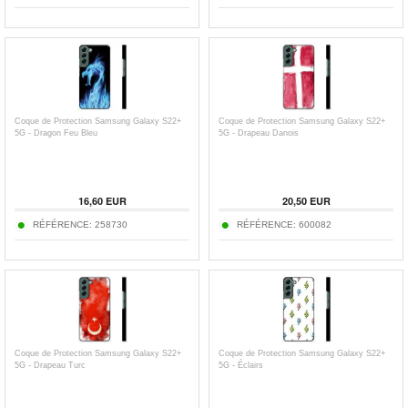
Coque de Protection Samsung Galaxy S22+
Coque de Protection Samsung Galaxy S22+
5G - Dragon Feu Bleu
5G - Drapeau Danois
16,60 EUR
20,50 EUR
RÉFÉRENCE:
258730
RÉFÉRENCE:
600082
Coque de Protection Samsung Galaxy S22+
Coque de Protection Samsung Galaxy S22+
5G - Drapeau Turc
5G - Éclairs