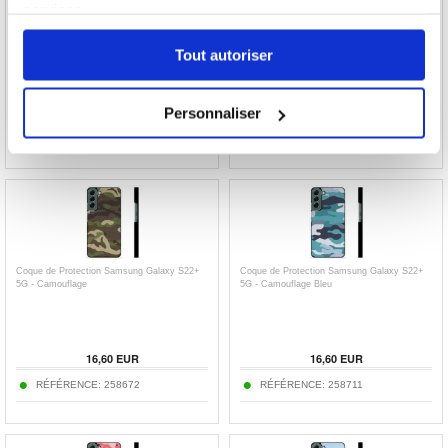
services.
Coque de Protection Samsung Galaxy S22+
Coque de Protection Samsung Galaxy S22+
5G - Boussole
5G - Brésil
Tout autoriser
16,60 EUR
16,60 EUR
Personnaliser
RÉFÉRENCE:
261872
RÉFÉRENCE:
258751
Coque de Protection Samsung Galaxy S22+
Coque de Protection Samsung Galaxy S22+
5G - Camouflage
5G - Camouflage Bleu
16,60 EUR
16,60 EUR
RÉFÉRENCE:
258672
RÉFÉRENCE:
258711