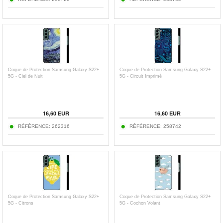
Coque de Protection Samsung Galaxy S22+
Coque de Protection Samsung Galaxy S22+
5G - Ciel de Nuit
5G - Circuit Imprimé
16,60 EUR
16,60 EUR
RÉFÉRENCE:
262316
RÉFÉRENCE:
258742
Coque de Protection Samsung Galaxy S22+
Coque de Protection Samsung Galaxy S22+
5G - Citrons
5G - Cochon Volant