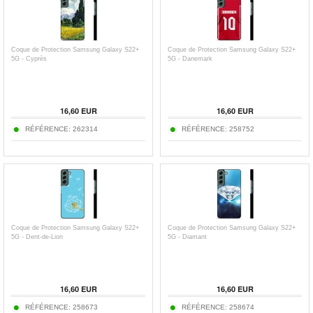
Coque de Protection Samsung Galaxy S22+
Coque de Protection Samsung Galaxy S22+
5G - Cyprès
5G - Danemark
16,60 EUR
16,60 EUR
RÉFÉRENCE:
262314
RÉFÉRENCE:
258752
Coque de Protection Samsung Galaxy S22+
Coque de Protection Samsung Galaxy S22+
5G - Dent-de-Lion
5G - Diamant
16,60 EUR
16,60 EUR
RÉFÉRENCE:
258673
RÉFÉRENCE:
258674