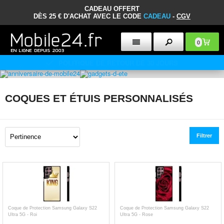
CADEAU OFFERT
DÈS 25 € D'ACHAT AVEC LE CODE
CADEAU
-
CGV
0
POLITIQUE DE RETOUR DE 30 JOURS
COQUES ET ÉTUIS PERSONNALISÉS
Filtrer
Coque de Protection Samsung Galaxy S22
Coque de Protection Samsung Galaxy S22
Ultra 5G - Roi
Ultra 5G - Rose