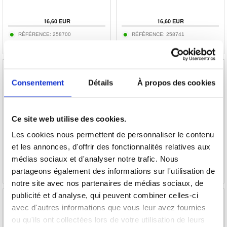
16,60 EUR
16,60 EUR
RÉFÉRENCE:
258700
RÉFÉRENCE:
258741
Consentement
Détails
À propos des cookies
Coque de Protection Samsung Galaxy S22+
Coque de Protection Samsung Galaxy S22+
5G - Blocs
5G - Bois
Ce site web utilise des cookies.
Les cookies nous permettent de personnaliser le contenu
et les annonces, d'offrir des fonctionnalités relatives aux
16,60 EUR
16,60 EUR
médias sociaux et d'analyser notre trafic. Nous
RÉFÉRENCE:
261871
RÉFÉRENCE:
258709
partageons également des informations sur l'utilisation de
notre site avec nos partenaires de médias sociaux, de
publicité et d'analyse, qui peuvent combiner celles-ci
avec d'autres informations que vous leur avez fournies
ou qu'ils ont collectées lors de votre utilisation de leurs