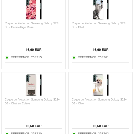
Coque de Protection Samsung Galaxy S22+
Coque de Protection Samsung Galaxy S22+
5G - Camouflage Rose
5G - Chat
16,60 EUR
16,60 EUR
RÉFÉRENCE:
258715
RÉFÉRENCE:
258701
Coque de Protection Samsung Galaxy S22+
Coque de Protection Samsung Galaxy S22+
5G - Chat en Colère
5G - Chien
16,60 EUR
16,60 EUR
RÉFÉRENCE:
258720
RÉFÉRENCE:
258702