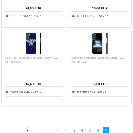
20,50 EUR
16,60 EUR
RÉFÉRENCE:
600676
RÉFÉRENCE:
258732
Coque de Protection Samsung Galaxy S22+
Coque de Protection Samsung Galaxy S22+
5G - Éléphant
5G - Espace
16,60 EUR
16,60 EUR
RÉFÉRENCE:
258675
RÉFÉRENCE:
258687
1
2
3
4
5
6
7
8
9