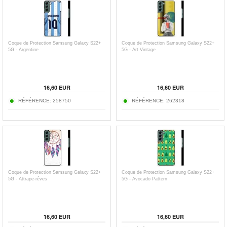
Coque de Protection Samsung Galaxy S22+
Coque de Protection Samsung Galaxy S22+
5G - Argentine
5G - Art Vintage
16,60 EUR
16,60 EUR
RÉFÉRENCE:
258750
RÉFÉRENCE:
262318
Coque de Protection Samsung Galaxy S22+
Coque de Protection Samsung Galaxy S22+
5G - Attrape-rêves
5G - Avocado Pattern
16,60 EUR
16,60 EUR