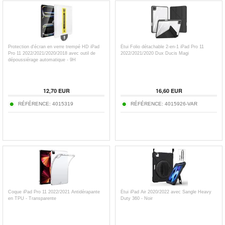
Protection d'écran en verre trempé HD iPad
Étui Folio détachable 2-en-1 iPad Pro 11
Pro 11 2022/2021/2020/2018 avec outil de
2022/2021/2020 Dux Ducis Magi
dépoussiérage automatique - 9H
12,70
EUR
16,60
EUR
RÉFÉRENCE:
4015319
RÉFÉRENCE:
4015926-VAR
Coque iPad Pro 11 2022/2021 Antidérapante
Étui iPad Air 2020/2022 avec Sangle Heavy
en TPU - Transparente
Duty 360 - Noir