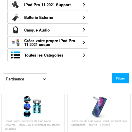
iPad Pro 11 2021 Support
Batterie Externe
Casque Audio
Créez votre propre iPad Pro
11 2021 coque
Toutes les Catégories
Filtrer
Liquid Glass Protecteur d’Écran Nano
Protecteur d'Écran Nano Liquid Prio Dual pour
Universel - Ultra-Clair et résistant aux traces
Smartphone, Tablette - 2 Pièces
de doigts