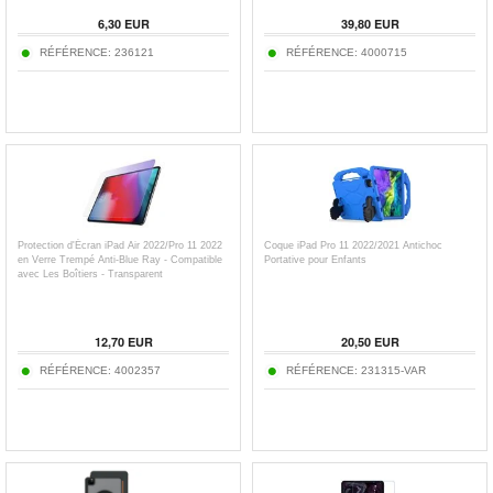
6,30
EUR
39,80
EUR
RÉFÉRENCE:
236121
RÉFÉRENCE:
4000715
Protection d'Écran iPad Air 2022/Pro 11 2022
Coque iPad Pro 11 2022/2021 Antichoc
en Verre Trempé Anti-Blue Ray - Compatible
Portative pour Enfants
avec Les Boîtiers - Transparent
12,70
EUR
20,50
EUR
RÉFÉRENCE:
4002357
RÉFÉRENCE:
231315-VAR