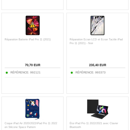
Réparation Batterie iPad Pro 11 (2021)
Réparation Ecran LCD et Ecran Tactile iPad
Pro 11 (2021) - Noir
70,70
EUR
235,40
EUR
RÉFÉRENCE:
992121
RÉFÉRENCE:
993373
Coque iPad Air 2020/2022/iPad Pro 11 2022
Étui iPad Pro 11 2022/2021 avec Clavier
en Silicone Space Pattern
Bluetooth