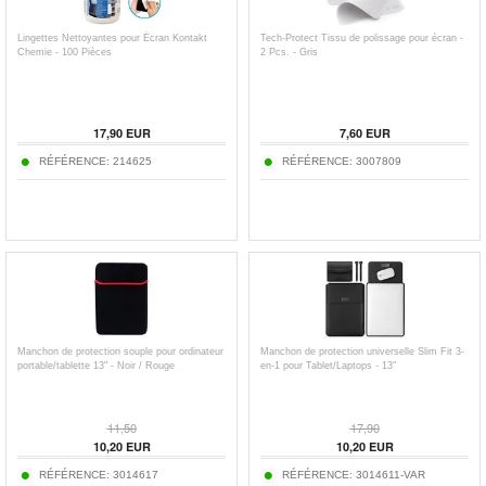
Lingettes Nettoyantes pour Écran Kontakt
Tech-Protect Tissu de polissage pour écran -
Chemie - 100 Pièces
2 Pcs. - Gris
17,90
EUR
7,60
EUR
RÉFÉRENCE:
214625
RÉFÉRENCE:
3007809
Manchon de protection souple pour ordinateur
Manchon de protection universelle Slim Fit 3-
portable/tablette 13" - Noir / Rouge
en-1 pour Tablet/Laptops - 13"
11,50
17,90
10,20
EUR
10,20
EUR
RÉFÉRENCE:
3014617
RÉFÉRENCE:
3014611-VAR