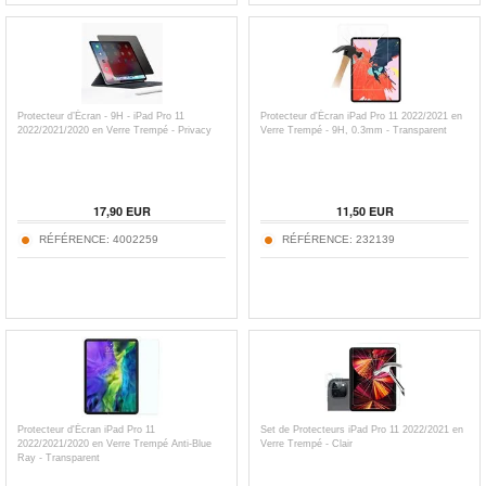
Protecteur d’Écran - 9H - iPad Pro 11
Protecteur d'Écran iPad Pro 11 2022/2021 en
2022/2021/2020 en Verre Trempé - Privacy
Verre Trempé - 9H, 0.3mm - Transparent
17,90
EUR
11,50
EUR
RÉFÉRENCE:
4002259
RÉFÉRENCE:
232139
Protecteur d'Écran iPad Pro 11
Set de Protecteurs iPad Pro 11 2022/2021 en
2022/2021/2020 en Verre Trempé Anti-Blue
Verre Trempé - Clair
Ray - Transparent