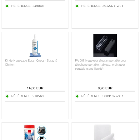
RÉFÉRENCE:
246048
RÉFÉRENCE:
3012371-VAR
Kit de Nettoyage Écran Qnect - Spray &
FA-007 Nettoyeur d'écran portable pour
Chiffon
téléphone portable, tablette, ordinateur
portable (sans liquide)
14,00
EUR
8,90
EUR
RÉFÉRENCE:
218563
RÉFÉRENCE:
3003132-VAR