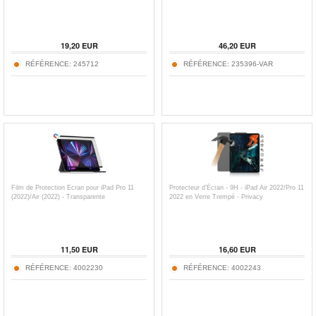
19,20
EUR
46,20
EUR
RÉFÉRENCE:
245712
RÉFÉRENCE:
235396-VAR
Film de Protection Ecran pour iPad Pro 11
Protecteur d’Écran - 9H - iPad Air 2022/Pro 11
(2022)/Air (2022) - Transparente
2022 en Verre Trempé - Privacy
11,50
EUR
16,60
EUR
RÉFÉRENCE:
4002230
RÉFÉRENCE:
4002243