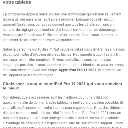
votre tablette
La compagnie Apple a réussi à créer une technologie qui est non seulement
facile à utiliser mais aussi agréable à regarder. Lorsque vous utilisez un
appareil Apple, vous verrez rapidement que tous les détails sont pris en
compte, du réglage de la luminosité à l'appui sur le bouton de démarrage.
Vous pouvez être sûr que l'utilisation d'un appareil Apple vous donnera un
sentiment d'exclusivité dans votre vie quotidienne.
Selon la personne qui l'utilise, l'iPad peut être utilisé dans différentes situations
et peut permettre d’effectuer diverses tâches. Peu importe à quoi il sert, il finit
par s'user et doit être remplacé. Si vous souhaitez le conserver le plus
longtemps possible, il vous apportera de nombreux bienfaits si vous en prenez
soin correctement. Avec une
coque Apple iPad Pro 11 2021
, la durée de vie
de l'appareil peut être prolongée.
Choisissez la coque pour iPad Pro 11 2021 qui vous convient
le mieux
Considérez quels accessoires sont les meilleurs pour une utilisation
quotidienne afin de donner à votre tablette la meilleure protection possible. Si
vous utilisez fréquemment votre tablette pour regarder des films, des vidéos ou
d'autres contenus multimédias, l'étui à rabat Smart iPad Pro 11 2021 sera un
bon choix pour vous. Cet étui protège à la fois le dos et l'écran de la tablette.
L'avantage de cette coque est qu’elle peut être utilisée comme support. Grâce
à cette fonctionnalité, vous n'avez pas besoin de garder votre appareil tout le