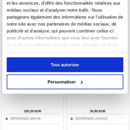
Étui Smart Folio iPad Air 2020/2022/iPad Pro
Étui Ultra Mince avec Clavier Bluetooth pour
et les annonces, d'offrir des fonctionnalités relatives aux
11 2021 Business Style
iPad Pro 11 2022/2021/2020/2018 - Rose
médias sociaux et d'analyser notre trafic. Nous
Doré
partageons également des informations sur l'utilisation de
notre site avec nos partenaires de médias sociaux, de
19,20
EUR
35,90
EUR
publicité et d'analyse, qui peuvent combiner celles-ci
RÉFÉRENCE:
231564-VAR
RÉFÉRENCE:
202152
avec d'autres informations que vous leur avez fournies
ou qu'ils ont collectées lors de votre utilisation de leurs
services.
Tout autoriser
Personnaliser
iPad Pro 11 2022/2021 - Noir
Protecteur d'Écran iPad Pro 11 (2021)/iPad Air
(2021) en Verre Trempé PanzerGlass Case
Friendly Privacy
203,20
EUR
35,90
EUR
RÉFÉRENCE:
269796
RÉFÉRENCE:
2004428