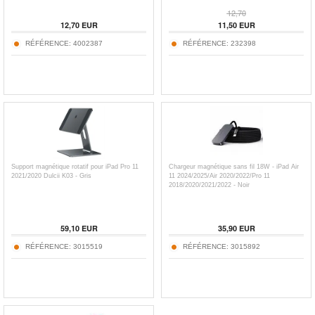
12,70
12,70
EUR
11,50
EUR
RÉFÉRENCE:
4002387
RÉFÉRENCE:
232398
Support magnétique rotatif pour iPad Pro 11
Chargeur magnétique sans fil 18W - iPad Air
2021/2020 Dulcii K03 - Gris
11 2024/2025/Air 2020/2022/Pro 11
2018/2020/2021/2022 - Noir
59,10
EUR
35,90
EUR
RÉFÉRENCE:
3015519
RÉFÉRENCE:
3015892