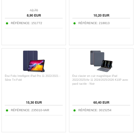
12,70
8,90
EUR
10,20
EUR
RÉFÉRENCE:
151772
RÉFÉRENCE:
218813
Étui Folio Intelligent iPad Pro 11 2022/2021 -
Étui clavier en cuir magnétique iPad
Série Tri-Fold
2022/2025/Air 11 2024/2025/2026 K10P avec
pavé tactile - Noir
15,30
EUR
60,40
EUR
RÉFÉRENCE:
235010-VAR
RÉFÉRENCE:
3015254