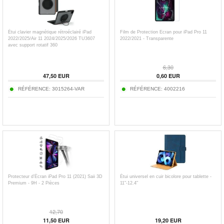
Étui clavier magnétique rétroéclairé iPad
Film de Protection Ecran pour iPad Pro 11
2022/2025/Air 11 2024/2025/2026 TU3607
2022/2021 - Transparente
avec support rotatif 360
6,30
47,50
EUR
0,60
EUR
RÉFÉRENCE:
3015264-VAR
RÉFÉRENCE:
4002216
Protecteur d’Écran iPad Pro 11 (2021) Saii 3D
Étui universel en cuir bicolore pour tablette -
Premium - 9H - 2 Pièces
11"-12.4"
12,70
11,50
EUR
19,20
EUR